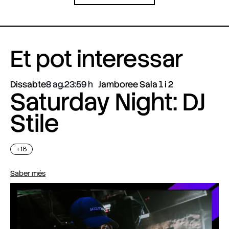
Et pot interessar
Dissabte
8 ag.
23:59
Jamboree Sala 1 i 2
Saturday Night: DJ
Stile
+18
Saber més