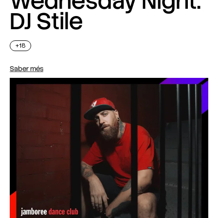
Wednesday Night:
DJ Stile
+18
Saber més