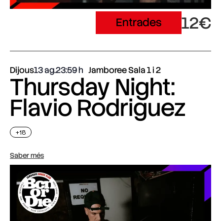
12€
Entrades
Dijous
13 ag.
23:59
Jamboree Sala 1 i 2
Thursday Night:
Flavio Rodriguez
+18
Saber més