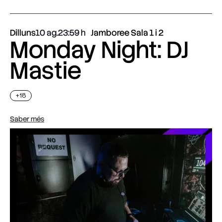
Dilluns
10 ag.
23:59
Jamboree Sala 1 i 2
Monday Night: DJ
Mastie
+18
Saber més