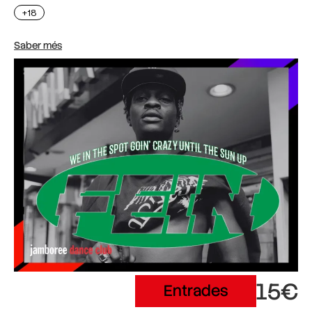
+18
Saber més
15€
Entrades