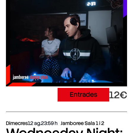
12€
Entrades
Dimecres
12 ag.
23:59
Jamboree Sala 1 i 2