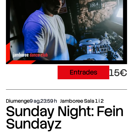
15€
Entrades
Diumenge
9 ag.
23:59
Jamboree Sala 1 i 2
Sunday Night: Fein
Sundayz