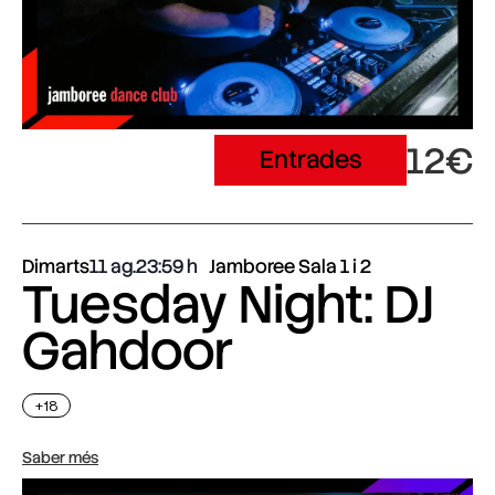
12€
Entrades
Dimarts
11 ag.
23:59
Jamboree Sala 1 i 2
Tuesday Night: DJ
Gahdoor
+18
Saber més