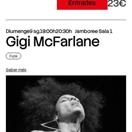
23€
Entrades
Diumenge
9 ag.
19:00h
20:30h
Jamboree Sala 1
Gigi McFarlane
Funk
Saber més