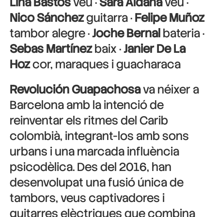
Lina Bastos
veu ·
Sara Aldana
veu ·
Nico Sánchez
guitarra ·
Felipe Muñoz
tambor alegre ·
Joche Bernal
bateria ·
Sebas Martínez
baix ·
Janier De La
Hoz
cor, maraques i guacharaca
Revolución Guapachosa
va néixer a
Barcelona amb la intenció de
reinventar els ritmes del Carib
colombià, integrant-los amb sons
urbans i una marcada influència
psicodèlica. Des del 2016, han
desenvolupat una fusió única de
tambors, veus captivadores i
guitarres elèctriques que combina