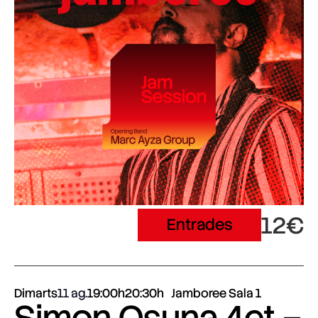
12€
Entrades
Dimarts
11 ag.
19:00h
20:30h
Jamboree Sala 1
Simon Osuna 4et –