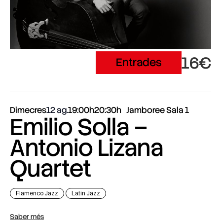
16€
Entrades
Dimecres
12 ag.
19:00h
20:30h
Jamboree Sala 1
Emilio Solla –
Antonio Lizana
Quartet
Flamenco Jazz
Latin Jazz
Saber més