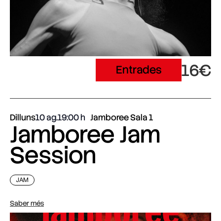
16€
Entrades
Dilluns
10 ag.
19:00
Jamboree Sala 1
Jamboree Jam
Session
JAM
Saber més