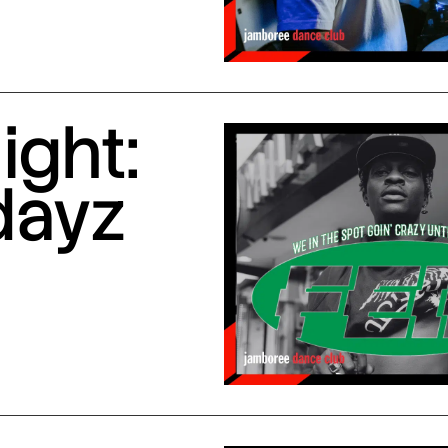
ight:
dayz