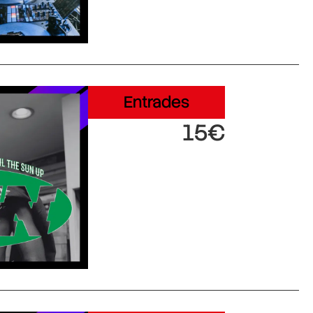
Entrades
15€