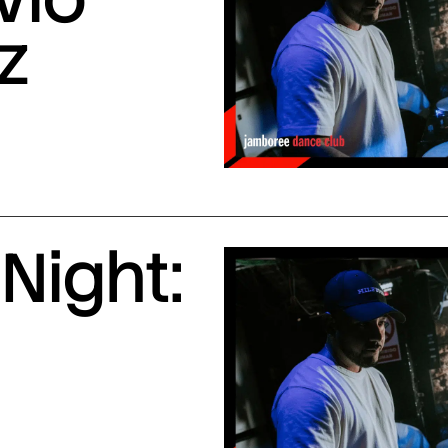
z
Night: