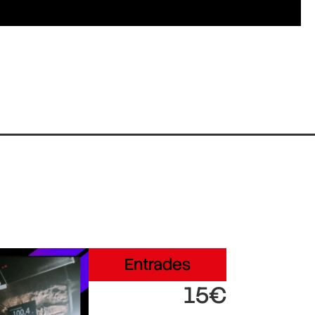
Entrades
15€