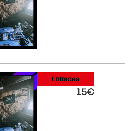
Entrades
15€