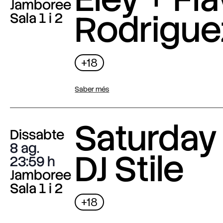
Jamboree
Rodrigue
Sala 1 i 2
+18
Saber més
Saturday 
Dissabte
8 ag.
DJ Stile
23:59
Jamboree
Sala 1 i 2
+18