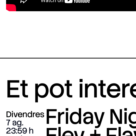
Et pot inte
Friday Nig
Divendres
7 ag.
Eley + Fla
23:59