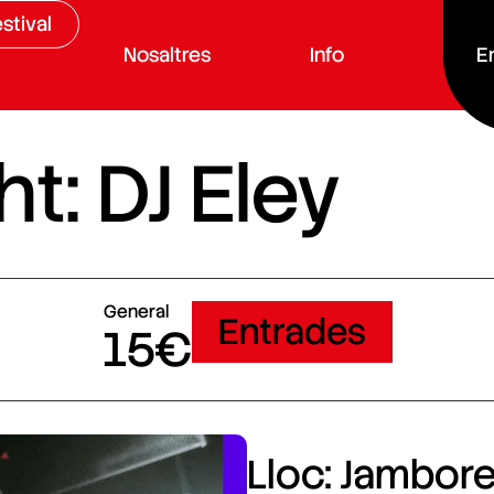
stival
Nosaltres
Info
E
t: DJ Eley
General
Entrades
15€
Lloc: Jamboree