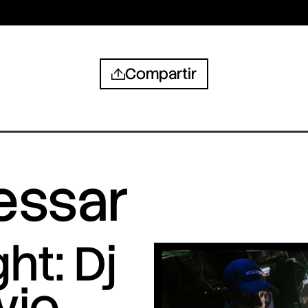
Compartir
ressar
ht: Dj
vio