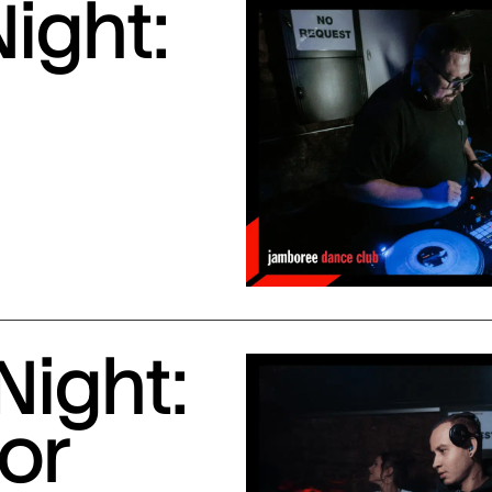
ight:
Night:
or