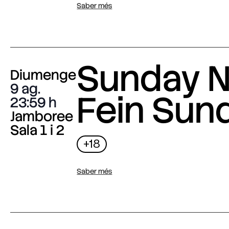
Saber més
Sunday N
Diumenge
9 ag.
Fein Sun
23:59
Jamboree
Sala 1 i 2
+18
Saber més