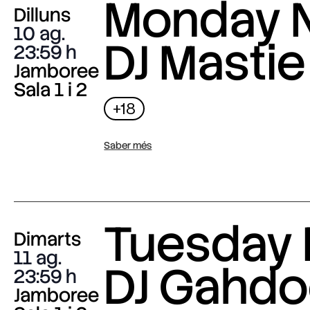
Monday N
Dilluns
10 ag.
DJ Mastie
23:59
Jamboree
Sala 1 i 2
+18
Saber més
Tuesday 
Dimarts
11 ag.
DJ Gahdo
23:59
Jamboree