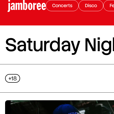
Concerts
Disco
Fe
Saturday Nigh
+18