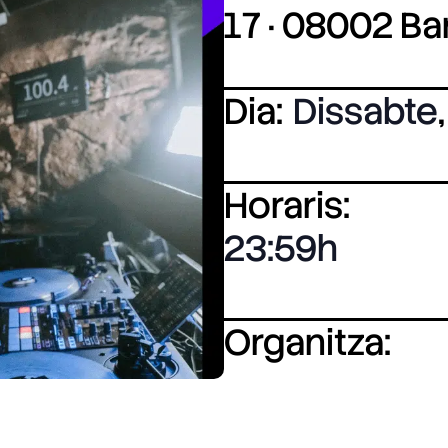
17 · 08002 B
Dia:
Dissabte
,
Horaris:
23:59
Organitza: