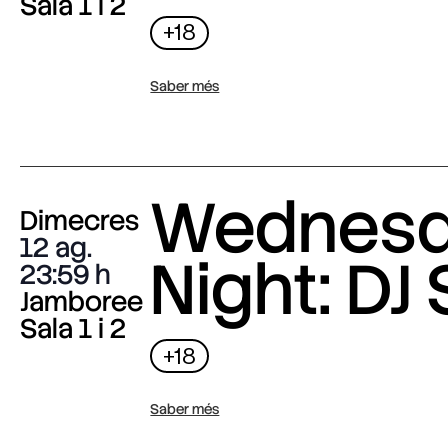
Sala 1 i 2
+18
Saber més
Wednes
Dimecres
12 ag.
Night: DJ 
23:59
Jamboree
Sala 1 i 2
+18
Saber més