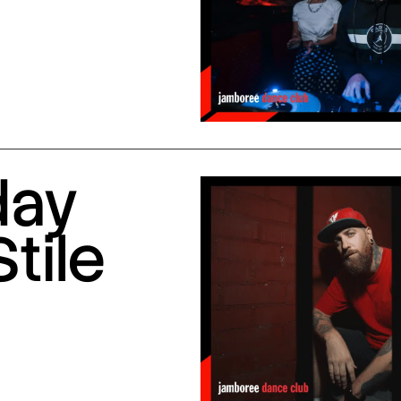
day
Stile