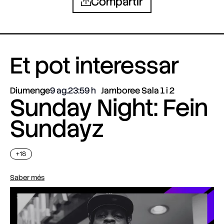
Compartir
Et pot interessar
Diumenge
9 ag.
23:59
Jamboree Sala 1 i 2
Sunday Night: Fein
Sundayz
+18
Saber més