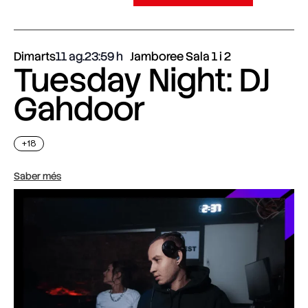
Dimarts
11 ag.
23:59
Jamboree Sala 1 i 2
Tuesday Night: DJ
Gahdoor
+18
Saber més