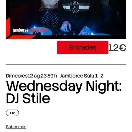
12€
Entrades
Dimecres
12 ag.
23:59
Jamboree Sala 1 i 2
Wednesday Night:
DJ Stile
+18
Saber més