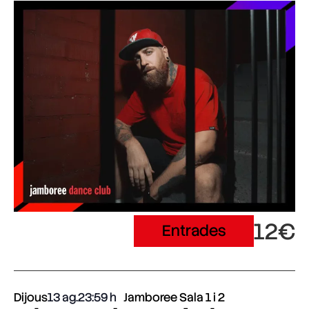
12€
Entrades
Dijous
13 ag.
23:59
Jamboree Sala 1 i 2