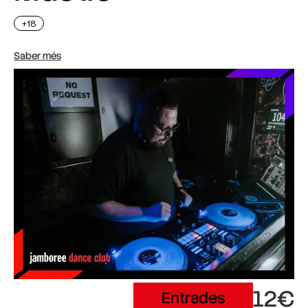
+18
Saber més
12€
Entrades