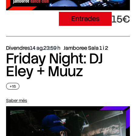
15€
Entrades
Divendres
14 ag.
23:59
Jamboree Sala 1 i 2
Friday Night: DJ
Eley + Muuz
+18
Saber més