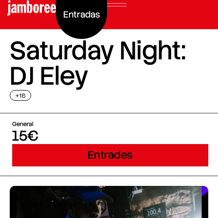
Entradas
Saturday Night:
DJ Eley
+18
General
15€
Entrades