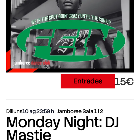
15€
Entrades
Dilluns
10 ag.
23:59
Jamboree Sala 1 i 2
Monday Night: DJ
Mastie