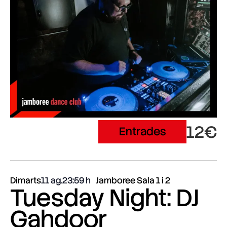
12€
Entrades
Dimarts
11 ag.
23:59
Jamboree Sala 1 i 2
Tuesday Night: DJ
Gahdoor