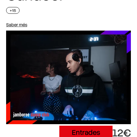
+18
Saber més
12€
Entrades