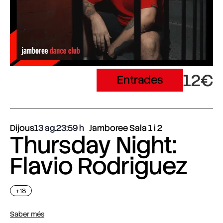
12€
Entrades
Dijous
13 ag.
23:59
Jamboree Sala 1 i 2
Thursday Night:
Flavio Rodriguez
+18
Saber més