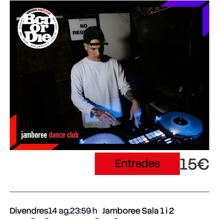
15€
Entrades
Divendres
14 ag.
23:59
Jamboree Sala 1 i 2