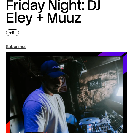
Friday Night: DJ
Eley + Muuz
+18
Saber més