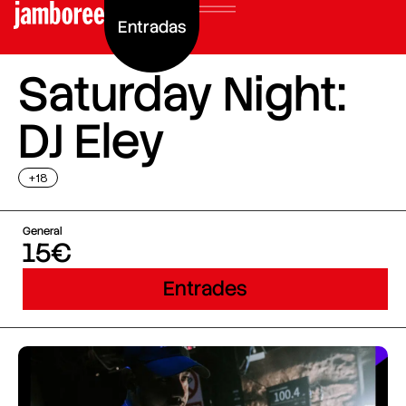
Entradas
Saturday Night:
DJ Eley
+18
General
15€
Entrades