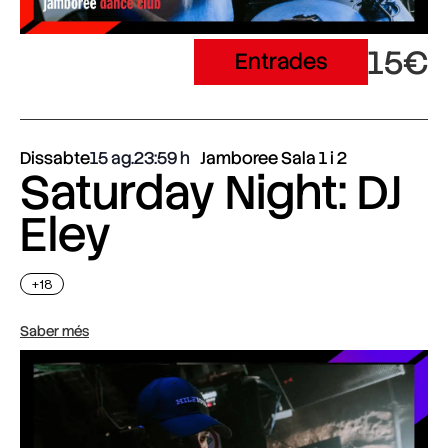
15€
Entrades
Dissabte
15 ag.
23:59
Jamboree Sala 1 i 2
Saturday Night: DJ
Eley
+18
Saber més