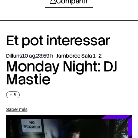
Compartir
Et pot interessar
Dilluns
10 ag.
23:59
Jamboree Sala 1 i 2
Monday Night: DJ
Mastie
+18
Saber més