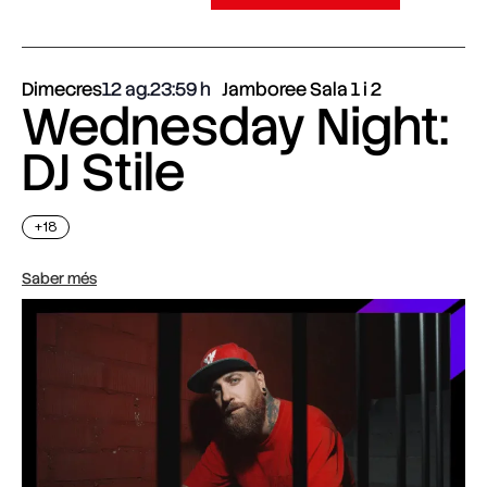
Dimecres
12 ag.
23:59
Jamboree Sala 1 i 2
Wednesday Night:
DJ Stile
+18
Saber més