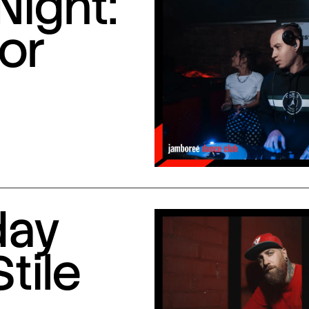
Night:
or
day
Stile