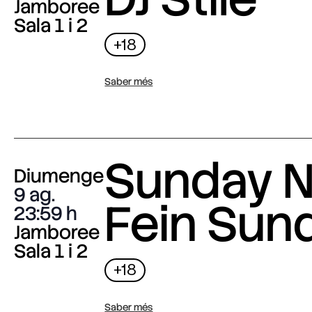
Jamboree
Sala 1 i 2
+18
Saber més
Sunday N
Diumenge
9 ag.
Fein Sun
23:59
Jamboree
Sala 1 i 2
+18
Saber més