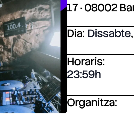
17 · 08002 B
Dia:
Dissabte
,
Horaris:
23:59
Organitza: