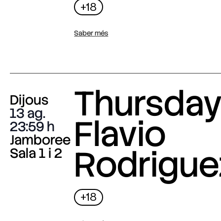
+18
Saber més
Thursday 
Dijous
13 ag.
Flavio
23:59
Jamboree
Rodrigue
Sala 1 i 2
+18