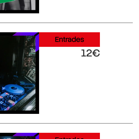
Entrades
12€