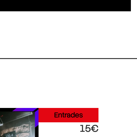
Entrades
15€