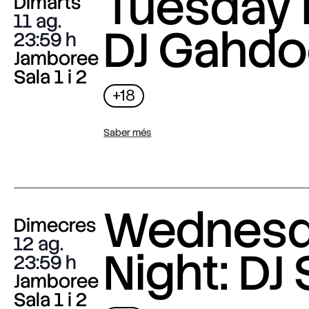
Tuesday 
Dimarts
11 ag.
DJ Gahdo
23:59
Jamboree
Sala 1 i 2
+18
Saber més
Wednes
Dimecres
12 ag.
Night: DJ 
23:59
Jamboree
Sala 1 i 2