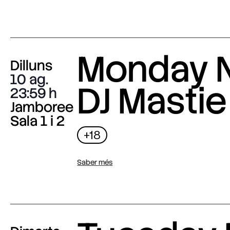
Monday N
Dilluns
10 ag.
DJ Mastie
23:59
Jamboree
Sala 1 i 2
+18
Saber més