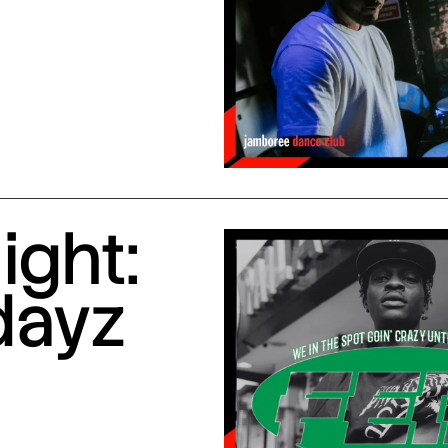
ight:
dayz