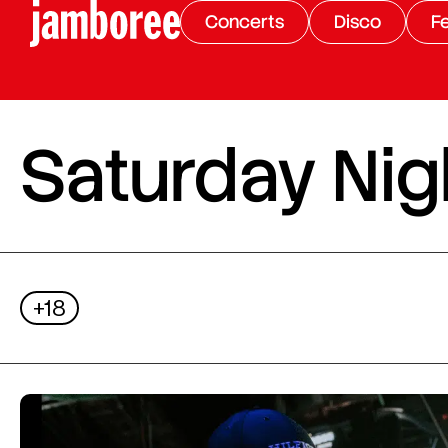
Concerts
Disco
Fe
Saturday Nigh
+18