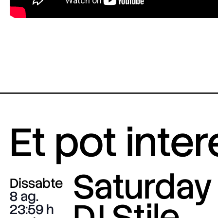
Et pot inte
Saturday 
Dissabte
8 ag.
DJ Stile
23:59