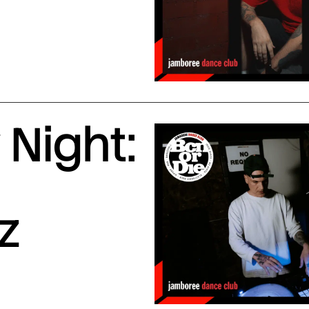
Night:
z