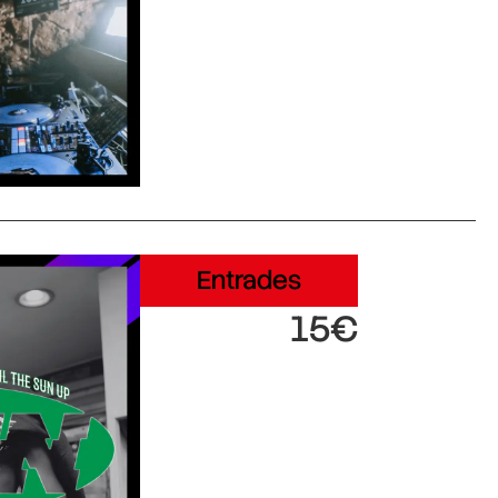
Entrades
15€