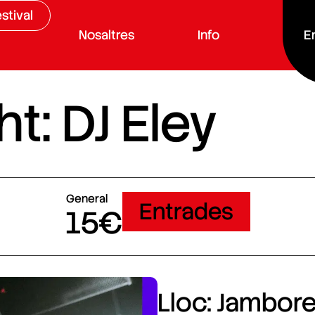
stival
Nosaltres
Info
E
t: DJ Eley
General
Entrades
15€
Lloc: Jamboree