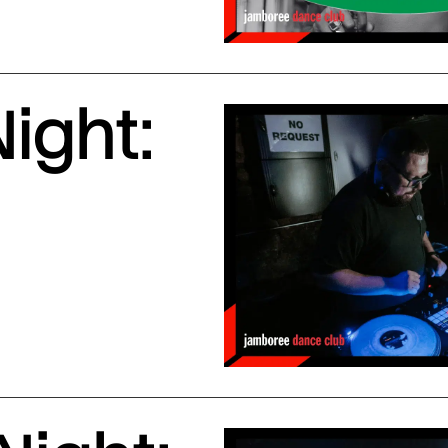
ight: