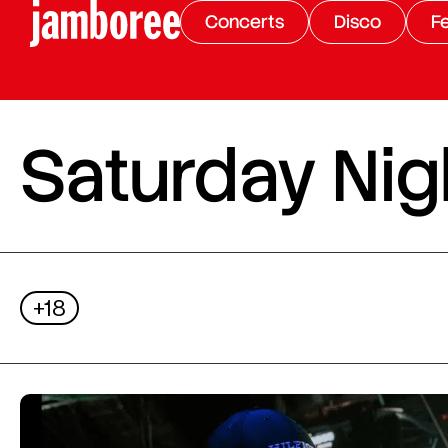
Concerts
Disco
Fe
Saturday Nigh
+18