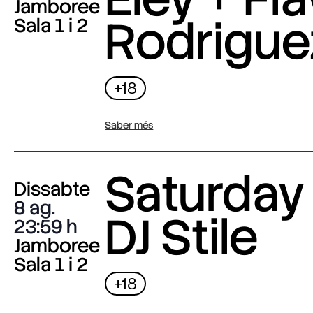
Jamboree
Rodrigue
Sala 1 i 2
+18
Saber més
Saturday 
Dissabte
8 ag.
DJ Stile
23:59
Jamboree
Sala 1 i 2
+18