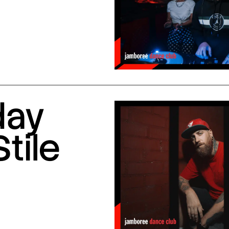
day
Stile