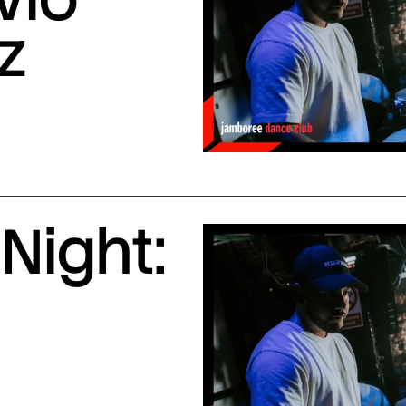
z
Night: