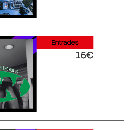
Entrades
15€