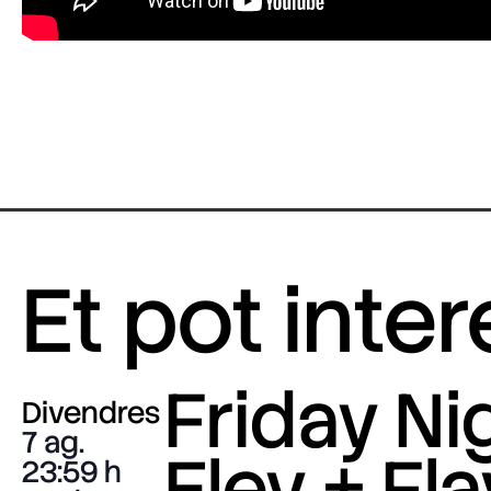
Et pot inte
Friday Nig
Divendres
7 ag.
Eley + Fla
23:59