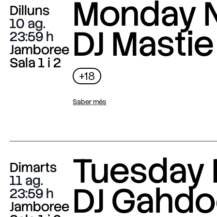
Monday N
Dilluns
10 ag.
DJ Mastie
23:59
Jamboree
Sala 1 i 2
+18
Saber més
Tuesday 
Dimarts
11 ag.
DJ Gahdo
23:59
Jamboree