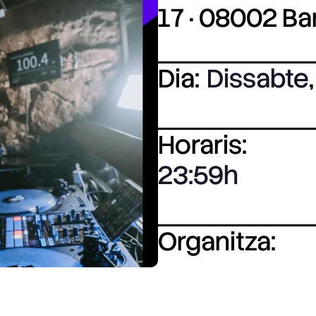
17 · 08002 B
Dia:
Dissabte
,
Horaris:
23:59
Organitza: