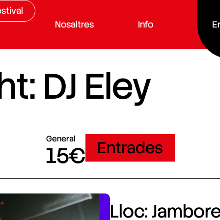
stival
Nosaltres
Info
E
t: DJ Eley
General
Entrades
15€
Lloc: Jamboree