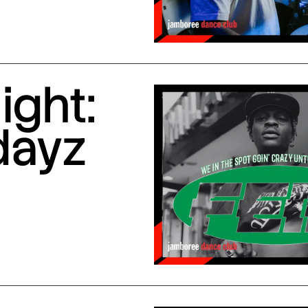
ight:
dayz