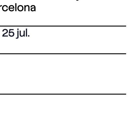
arcelona
25 jul.