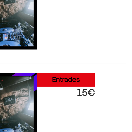
Entrades
15€