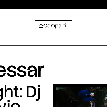
Compartir
ressar
ht: Dj
vio