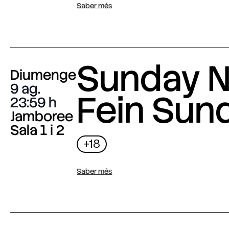
Saber més
Sunday N
Diumenge
9 ag.
Fein Sun
23:59
Jamboree
Sala 1 i 2
+18
Saber més