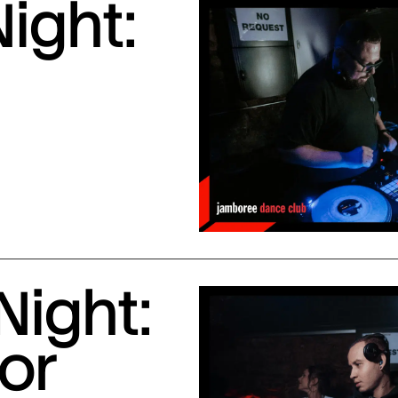
ight:
Night:
or