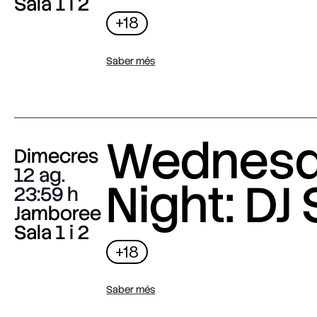
Sala 1 i 2
+18
Saber més
Wednes
Dimecres
12 ag.
Night: DJ 
23:59
Jamboree
Sala 1 i 2
+18
Saber més