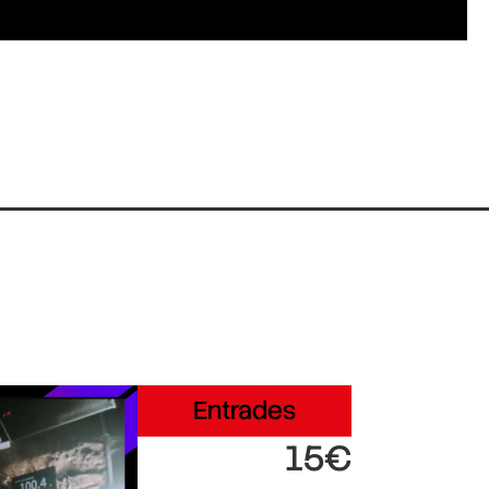
Entrades
15€