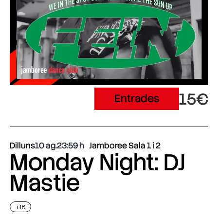
15€
Entrades
Dilluns
10 ag.
23:59
Jamboree Sala 1 i 2
Monday Night: DJ
Mastie
+18