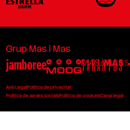
Grup Mas i Mas
Avís Legal
Política de privacitat
Política de xarxes socials
Política de cookies
Canal legal