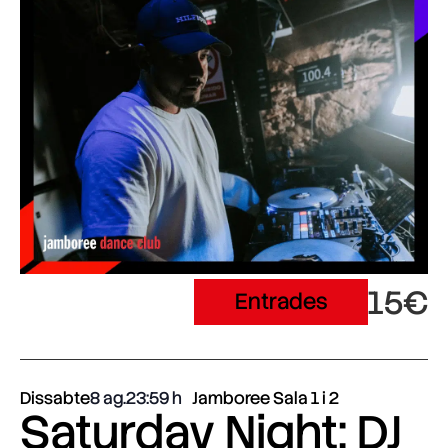
15€
Entrades
Dissabte
8 ag.
23:59
Jamboree Sala 1 i 2
Saturday Night: DJ