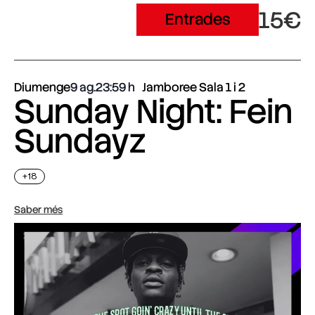
15€
Entrades
Diumenge
9 ag.
23:59
Jamboree Sala 1 i 2
Sunday Night: Fein
Sundayz
+18
Saber més