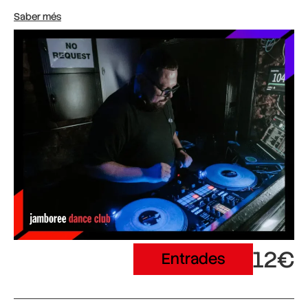
Saber més
12€
Entrades