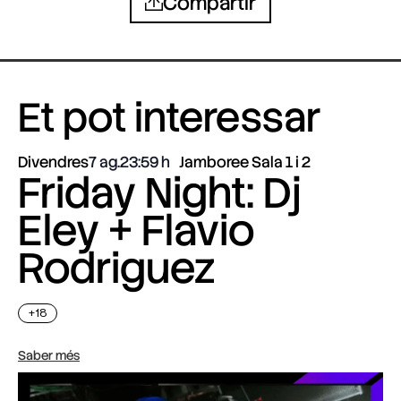
Compartir
Et pot interessar
Divendres
7 ag.
23:59
Jamboree Sala 1 i 2
Friday Night: Dj
Eley + Flavio
Rodriguez
+18
Saber més