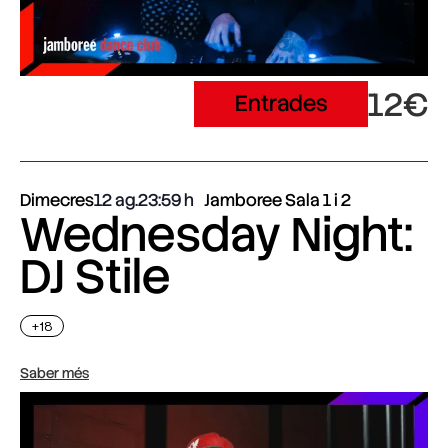
12€
Entrades
Dimecres
12 ag.
23:59
Jamboree Sala 1 i 2
Wednesday Night:
DJ Stile
+18
Saber més