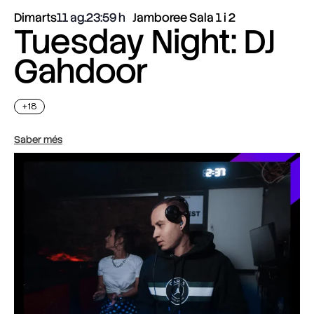
Dimarts
11 ag.
23:59
Jamboree Sala 1 i 2
Tuesday Night: DJ
Gahdoor
+18
Saber més