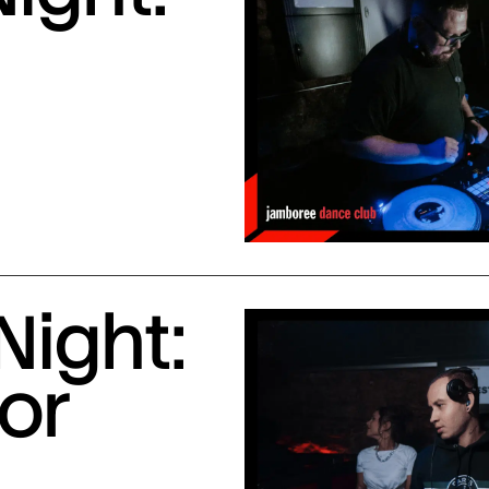
Night:
or