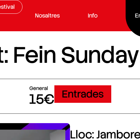
stival
Nosaltres
Info
E
: Fein Sunday
General
Entrades
15€
Lloc: Jamboree