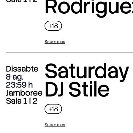
Rodrigue
+18
Saber més
Saturday 
Dissabte
8 ag.
DJ Stile
23:59
Jamboree
Sala 1 i 2
+18
Saber més