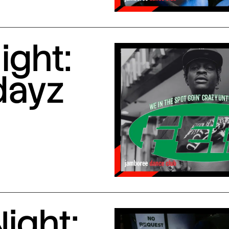
ight:
dayz
ight: