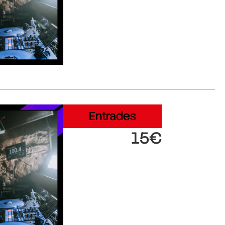
Entrades
15€