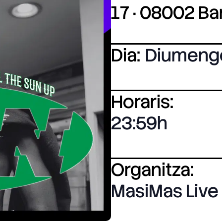
17 · 08002 B
Dia:
Diumeng
Horaris:
23:59
Organitza:
MasiMas Live