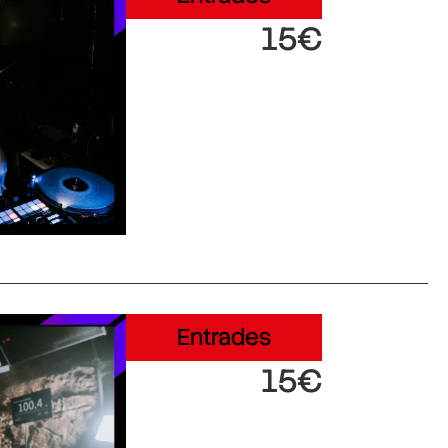
15€
Entrades
15€