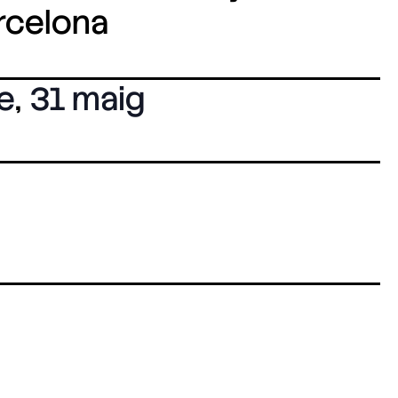
arcelona
e
,
31 maig