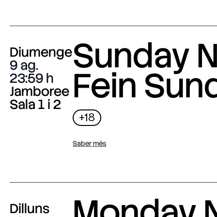
Sunday N
Diumenge
9 ag.
Fein Sun
23:59
Jamboree
Sala 1 i 2
+18
Saber més
Monday N
Dilluns