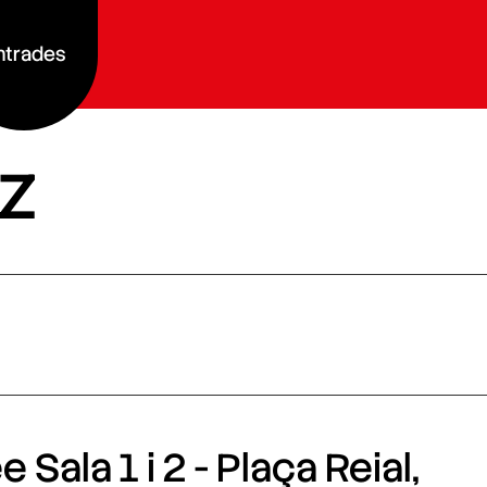
ntrades
z
 Sala 1 i 2 - Plaça Reial,