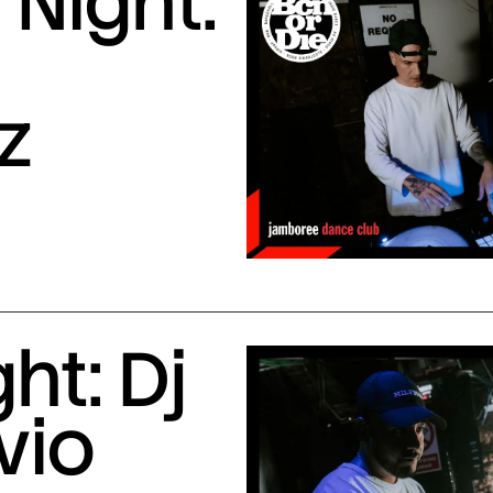
Night:
z
ht: Dj
vio