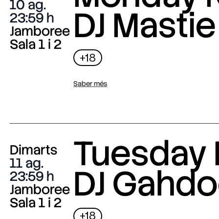
10 ag.
DJ Mastie
23:59
Jamboree
Sala 1 i 2
+18
Saber més
Tuesday 
Dimarts
11 ag.
DJ Gahdo
23:59
Jamboree
Sala 1 i 2
+18