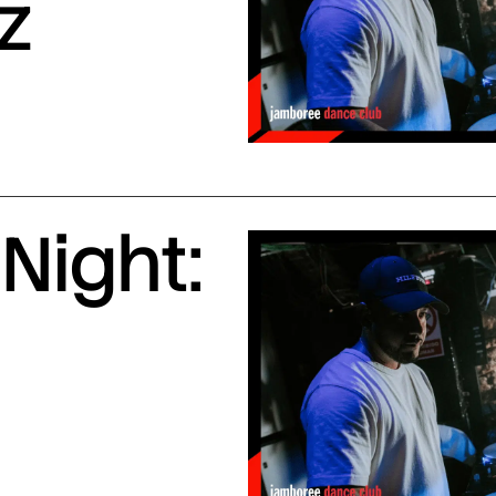
z
Night: