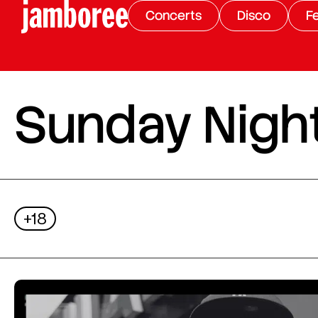
Concerts
Disco
Fe
Sunday Night
+18