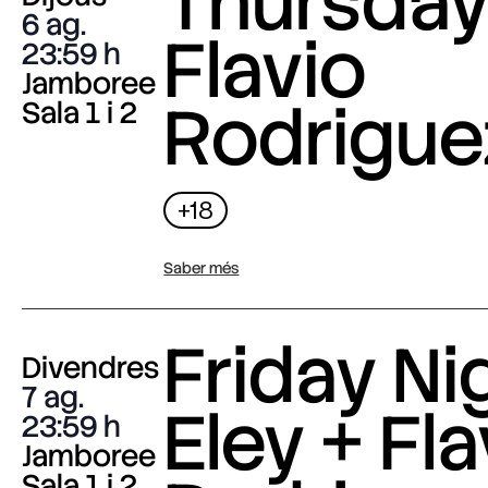
Thursday 
6 ag.
Flavio
23:59
Jamboree
Rodrigue
Sala 1 i 2
+18
Saber més
Friday Nig
Divendres
7 ag.
Eley + Fla
23:59
Jamboree
Sala 1 i 2