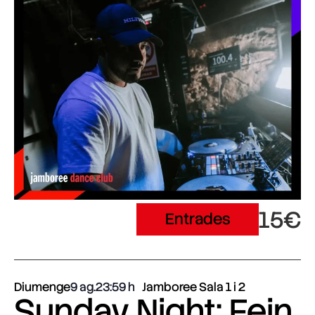
15€
Entrades
Diumenge
9 ag.
23:59
Jamboree Sala 1 i 2
Sunday Night: Fein