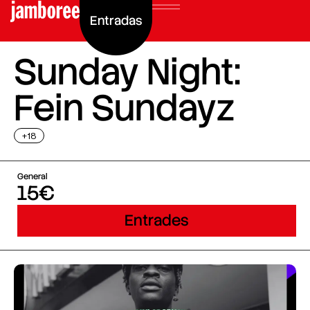
Entradas
Sunday Night:
Fein Sundayz
+18
General
15€
Entrades