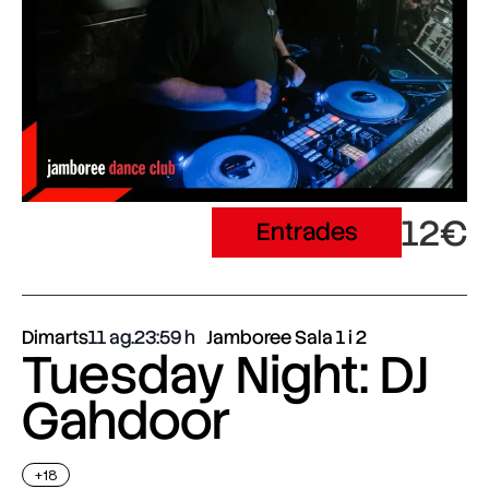
12€
Entrades
Dimarts
11 ag.
23:59
Jamboree Sala 1 i 2
Tuesday Night: DJ
Gahdoor
+18