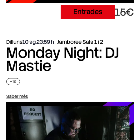
15€
Entrades
Dilluns
10 ag.
23:59
Jamboree Sala 1 i 2
Monday Night: DJ
Mastie
+18
Saber més