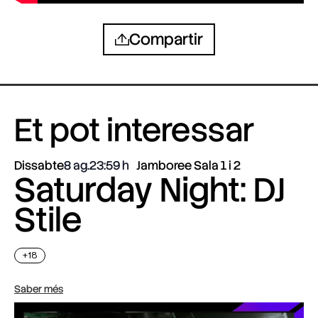
Compartir
Et pot interessar
Dissabte
8 ag.
23:59
Jamboree Sala 1 i 2
Saturday Night: DJ
Stile
+18
Saber més