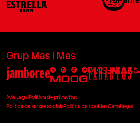
Grup Mas i Mas
Avís Legal
Política de privacitat
Política de xarxes socials
Política de cookies
Canal legal