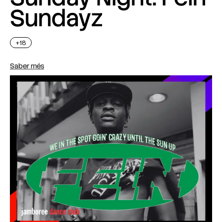
Sundayz
+18
Saber més