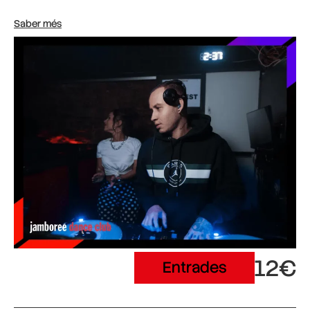
Saber més
12€
Entrades