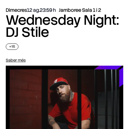
Dimecres
12 ag.
23:59
Jamboree Sala 1 i 2
Wednesday Night:
DJ Stile
+18
Saber més