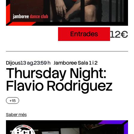
12€
Entrades
Dijous
13 ag.
23:59
Jamboree Sala 1 i 2
Thursday Night:
Flavio Rodriguez
+18
Saber més