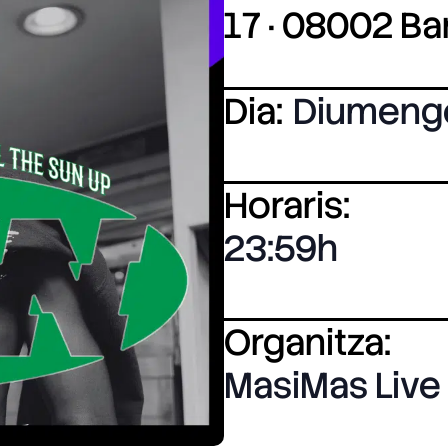
17 · 08002 B
Dia:
Diumeng
Horaris:
23:59
Organitza:
MasiMas Live