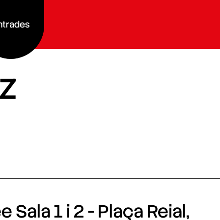
ntrades
z
 Sala 1 i 2 - Plaça Reial,