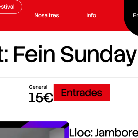
stival
Nosaltres
Info
E
: Fein Sunday
General
Entrades
15€
Lloc: Jamboree