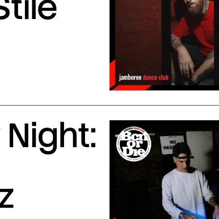
Stile
Night:
z