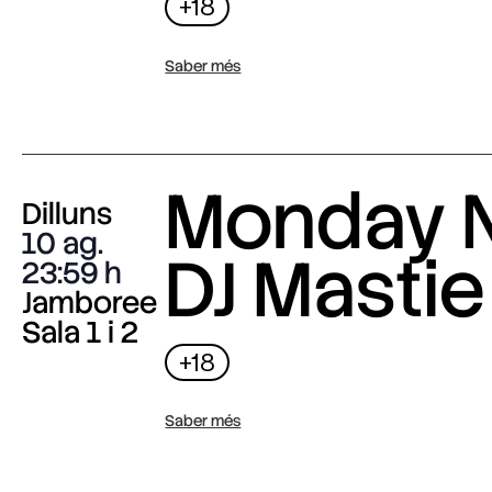
+18
Saber més
Monday N
Dilluns
10 ag.
DJ Mastie
23:59
Jamboree
Sala 1 i 2
+18
Saber més