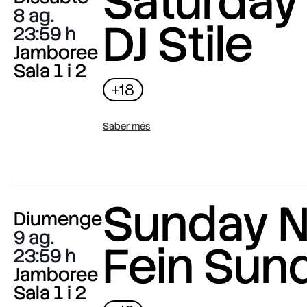
Saturday 
8 ag.
DJ Stile
23:59
Jamboree
Sala 1 i 2
+18
Saber més
Sunday N
Diumenge
9 ag.
Fein Sun
23:59
Jamboree
Sala 1 i 2