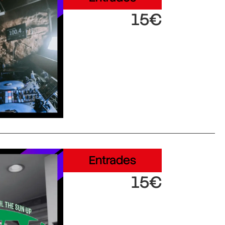
15€
Entrades
15€