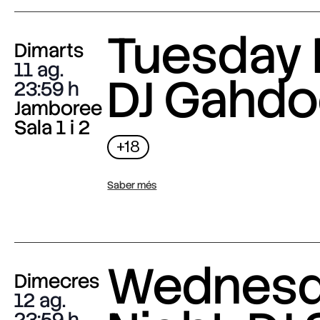
Tuesday 
Dimarts
11 ag.
DJ Gahdo
23:59
Jamboree
Sala 1 i 2
+18
Saber més
Wednes
Dimecres
12 ag.
23:59