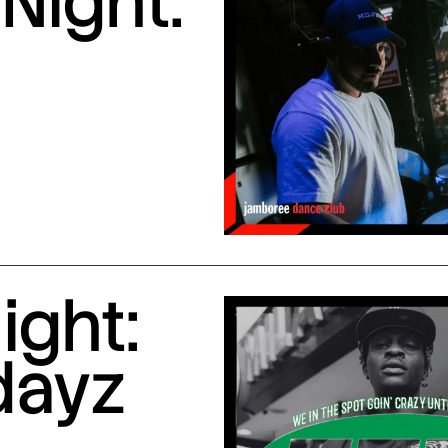
Night:
ight:
dayz