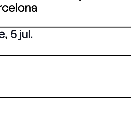
arcelona
e
,
5 jul.