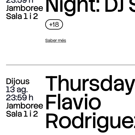
Night: DJ 
Jamboree
Sala 1 i 2
+18
Saber més
Thursday 
Dijous
13 ag.
Flavio
23:59
Jamboree
Rodrigue
Sala 1 i 2