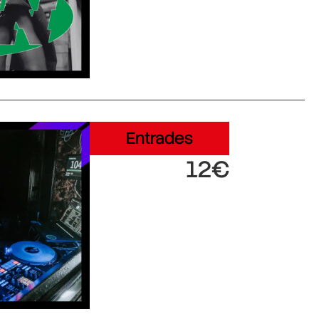
Entrades
12€