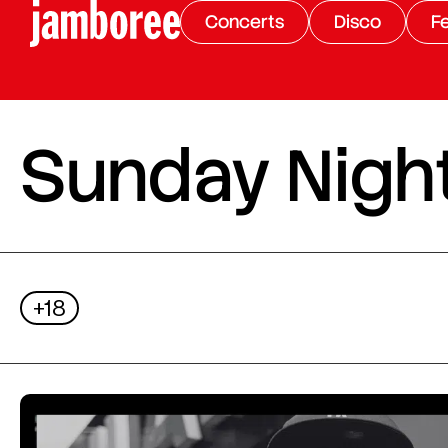
Concerts
Disco
Fe
Sunday Night
+18