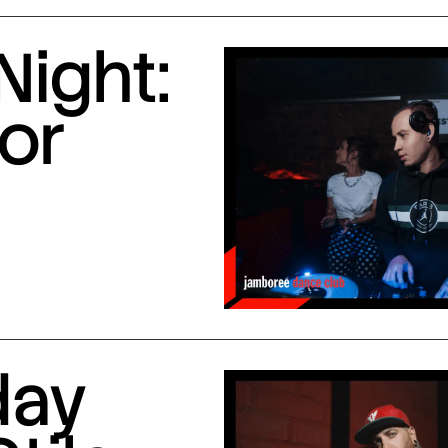
Night:
or
day