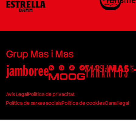
Grup Mas i Mas
Avís Legal
Política de privacitat
Política de xarxes socials
Política de cookies
Canal legal