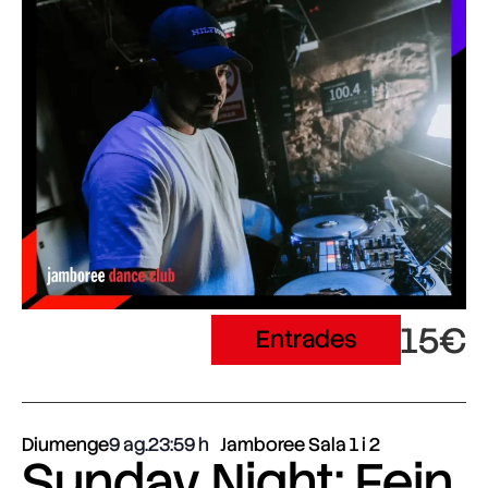
15€
Entrades
Diumenge
9 ag.
23:59
Jamboree Sala 1 i 2
Sunday Night: Fein