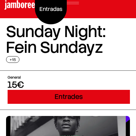
Entradas
Sunday Night:
Fein Sundayz
+18
General
15€
Entrades