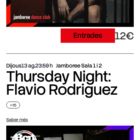
12€
Entrades
Dijous
13 ag.
23:59
Jamboree Sala 1 i 2
Thursday Night:
Flavio Rodriguez
+18
Saber més