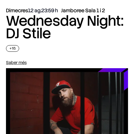
Dimecres
12 ag.
23:59
Jamboree Sala 1 i 2
Wednesday Night:
DJ Stile
+18
Saber més