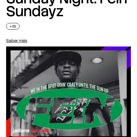
Sundayz
+18
Saber més