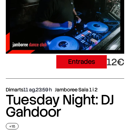
12€
Entrades
Dimarts
11 ag.
23:59
Jamboree Sala 1 i 2
Tuesday Night: DJ
Gahdoor
+18