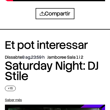
Compartir
Et pot interessar
Dissabte
8 ag.
23:59
Jamboree Sala 1 i 2
Saturday Night: DJ
Stile
+18
Saber més