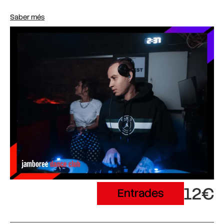
Saber més
12€
Entrades