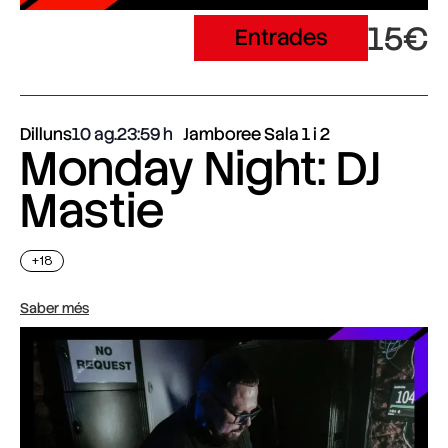
15€
Entrades
Dilluns
10 ag.
23:59
Jamboree Sala 1 i 2
Monday Night: DJ
Mastie
+18
Saber més