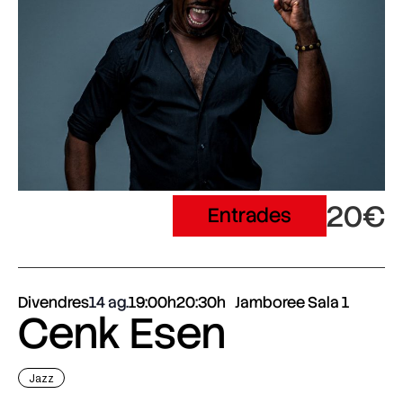
20€
Entrades
Divendres
14 ag.
19:00h
20:30h
Jamboree Sala 1
Cenk Esen
Jazz