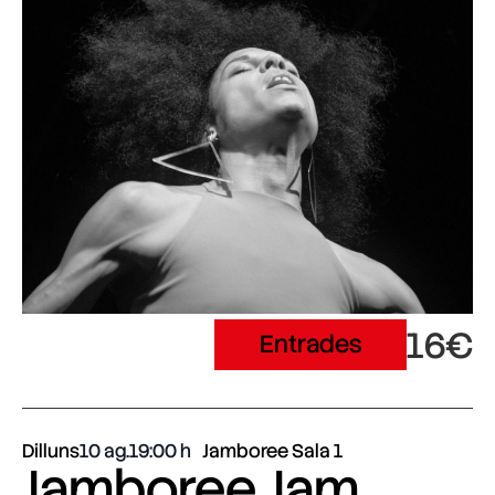
16€
Entrades
Dilluns
10 ag.
19:00
Jamboree Sala 1
Jamboree Jam