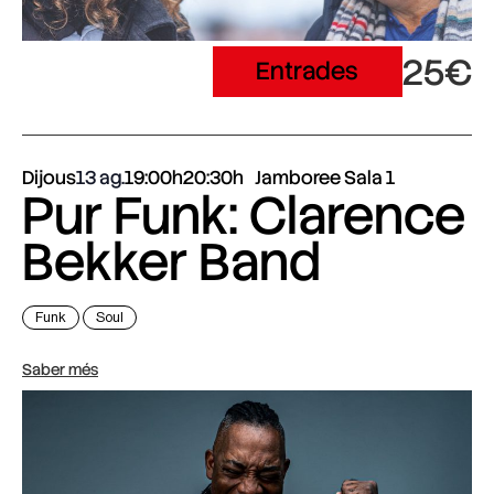
25€
Entrades
Dijous
13 ag.
19:00h
20:30h
Jamboree Sala 1
Pur Funk: Clarence
Bekker Band
Funk
Soul
Saber més