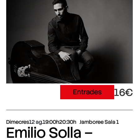
16€
Entrades
Dimecres
12 ag.
19:00h
20:30h
Jamboree Sala 1
Emilio Solla –