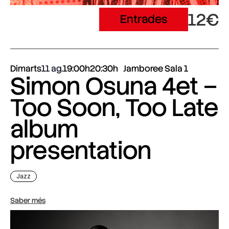
12€
Entrades
Dimarts
11 ag.
19:00h
20:30h
Jamboree Sala 1
Simon Osuna 4et –
Too Soon, Too Late
album
presentation
Jazz
Saber més