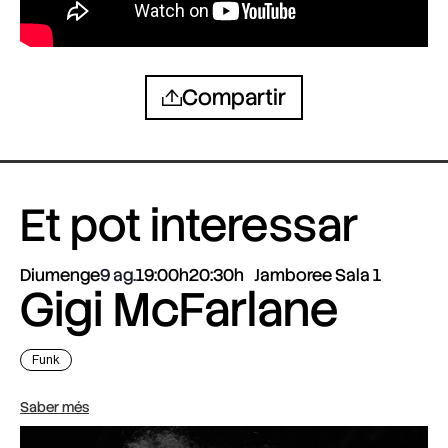
Compartir
Et pot interessar
Diumenge
9 ag.
19:00h
20:30h
Jamboree Sala 1
Gigi McFarlane
Funk
Saber més