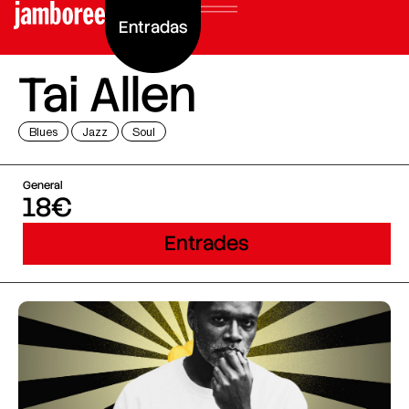
Entradas
Tai Allen
Blues
Jazz
Soul
General
18€
Entrades