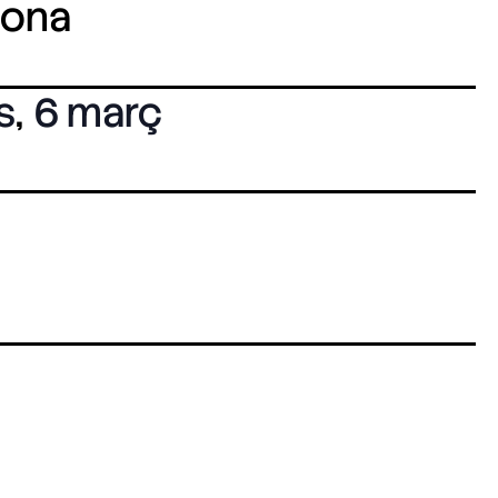
lona
s
,
6 març