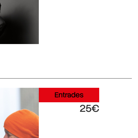
Entrades
25€