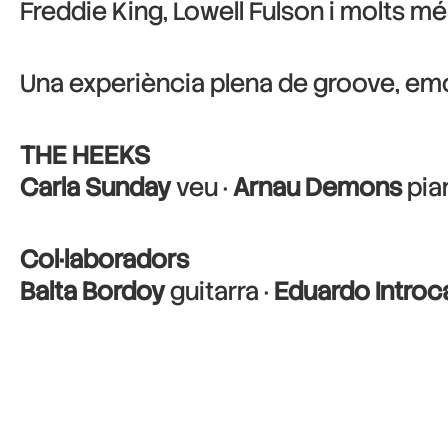
Freddie King, Lowell Fulson i molts m
Una experiència plena de groove, emoc
THE HEEKS
Carla Sunday
veu ·
Arnau Demons
pia
Col·laboradors
Balta Bordoy
guitarra ·
Eduardo Introc