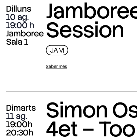
Jambore
Dilluns
10 ag.
Session
19:00
Jamboree
Sala 1
JAM
Saber més
Simon O
Dimarts
11 ag.
4et – Too
19:00h
20:30h