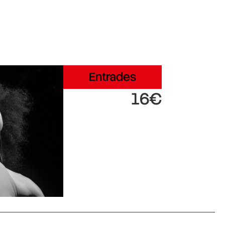
Entrades
16€