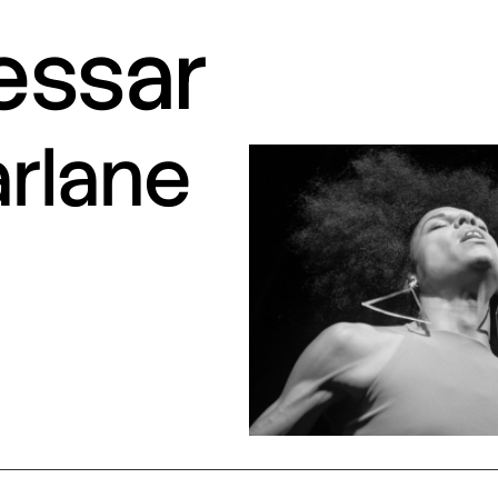
ressar
arlane