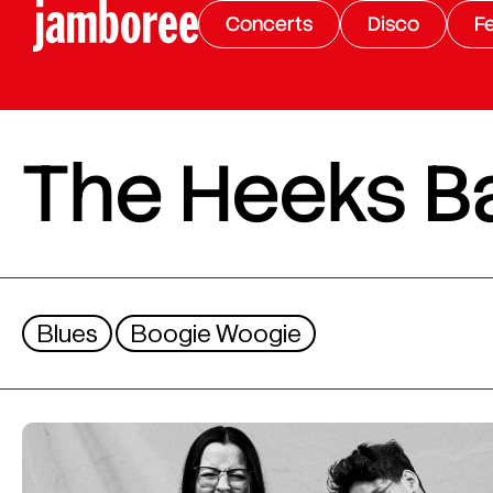
Concerts
Disco
Fe
The Heeks B
Blues
Boogie Woogie