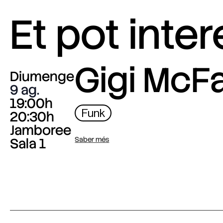
Et pot inte
Gigi McF
Diumenge
9 ag.
19:00h
Funk
20:30h
Jamboree
Sala 1
Saber més