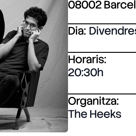
08002 Barce
Dia:
Divendre
Horaris:
20:30
Organitza:
The Heeks