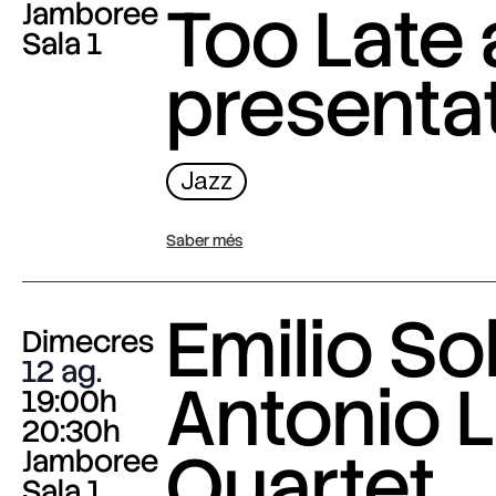
Too Late
Jamboree
Sala 1
presenta
Jazz
Saber més
Emilio Sol
Dimecres
12 ag.
Antonio L
19:00h
20:30h
Quartet
Jamboree
Sala 1