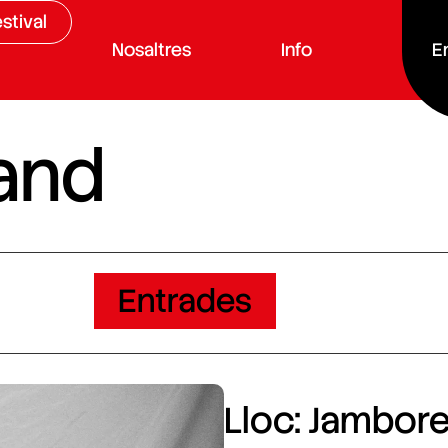
stival
Nosaltres
Info
E
and
Entrades
Lloc: Jamboree