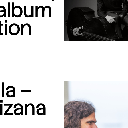
 album
tion
la –
izana