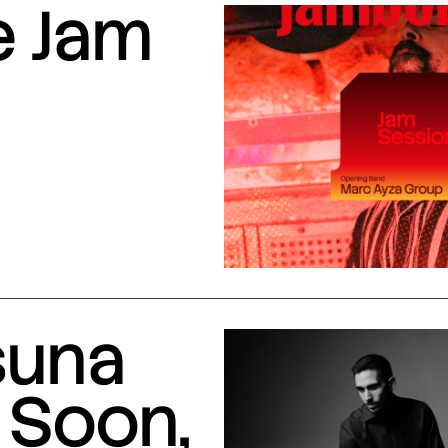
e Jam
suna
 Soon,