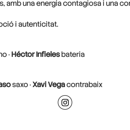
és, amb una energia contagiosa i una co
ió i autenticitat.
no ·
Héctor Infieles
bateria
aso
saxo ·
Xavi Vega
contrabaix