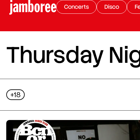
Concerts
Disco
Fe
Thursday Nig
+18