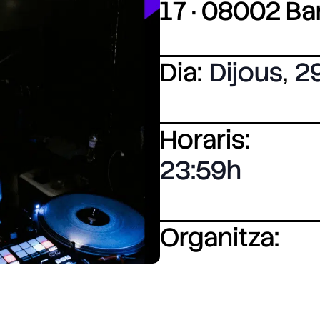
17 · 08002 B
Dia:
Dijous
,
29
Horaris:
23:59
Organitza: