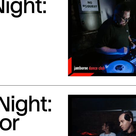
ight:
Night:
or