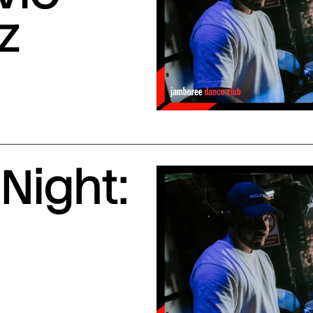
z
Night: