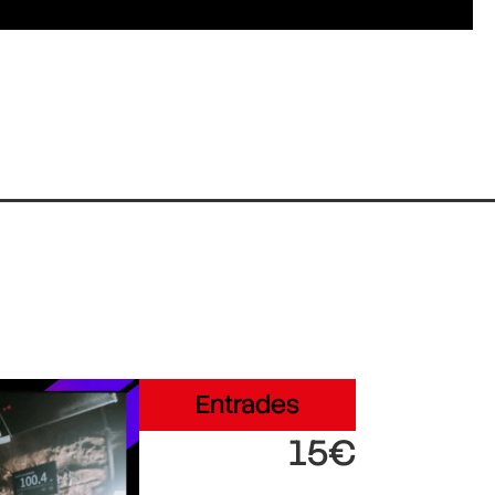
Entrades
15€