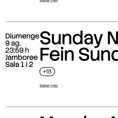
Saber més
Sunday N
Diumenge
9 ag.
Fein Sun
23:59
Jamboree
Sala 1 i 2
+18
Saber més