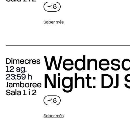
+18
Saber més
Wednes
Dimecres
12 ag.
Night: DJ 
23:59
Jamboree
Sala 1 i 2
+18
Saber més