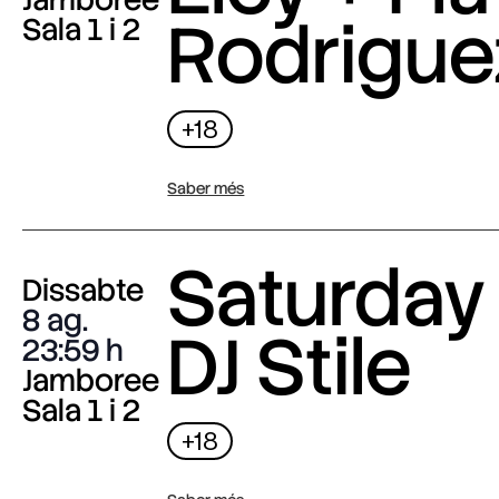
Rodrigue
Sala 1 i 2
+18
Saber més
Saturday 
Dissabte
8 ag.
DJ Stile
23:59
Jamboree
Sala 1 i 2
+18