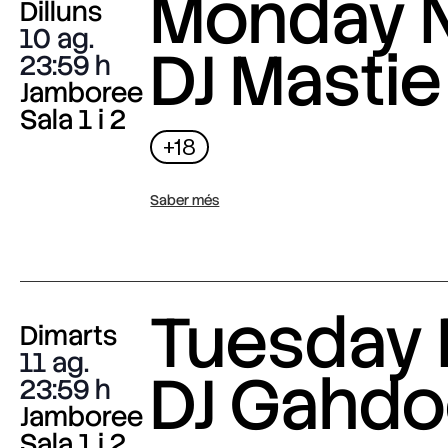
Monday N
Dilluns
10 ag.
DJ Mastie
23:59
Jamboree
Sala 1 i 2
+18
Saber més
Tuesday 
Dimarts
11 ag.
DJ Gahdo
23:59
Jamboree
Sala 1 i 2