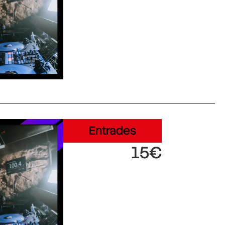
Entrades
15€