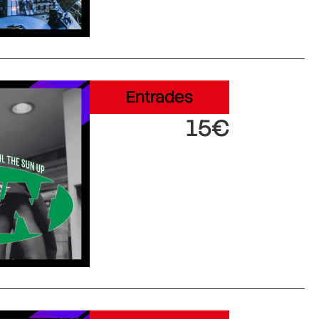
Entrades
15€