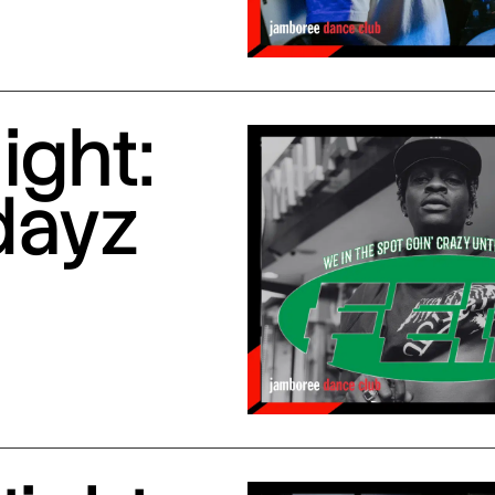
ight:
dayz