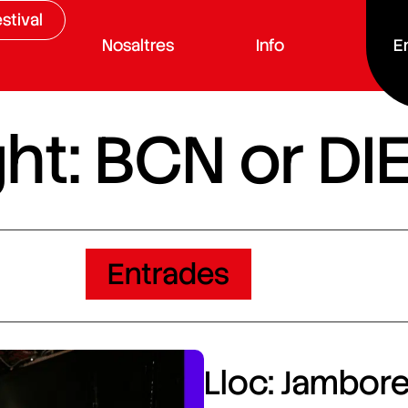
stival
Nosaltres
Info
E
ht: BCN or DI
Entrades
Lloc: Jamboree