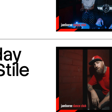
day
Stile