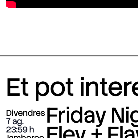
Et pot inte
Friday Nig
Divendres
7 ag.
Eley + Fla
23:59
Jamboree