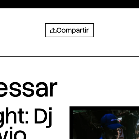
Compartir
ressar
ht: Dj
vio