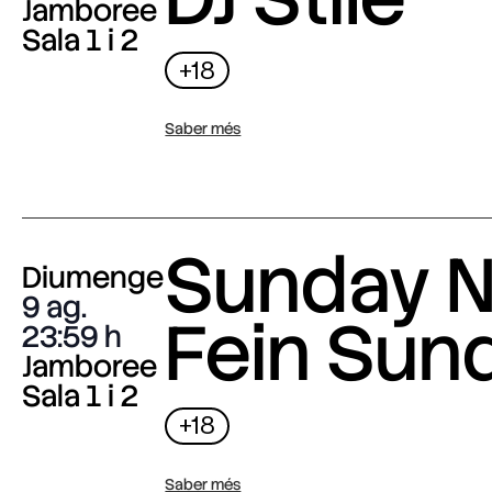
Jamboree
Sala 1 i 2
+18
Saber més
Sunday N
Diumenge
9 ag.
Fein Sun
23:59
Jamboree
Sala 1 i 2
+18
Saber més