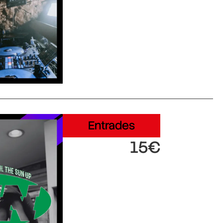
Entrades
15€