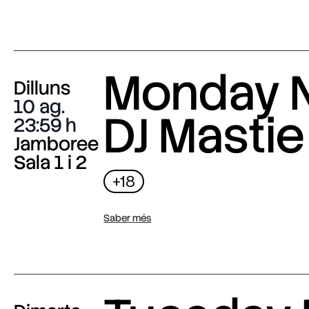
Monday N
Dilluns
10 ag.
DJ Mastie
23:59
Jamboree
Sala 1 i 2
+18
Saber més