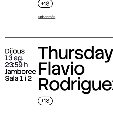
+18
Saber més
Thursday 
Dijous
13 ag.
Flavio
23:59
Jamboree
Rodrigue
Sala 1 i 2
+18