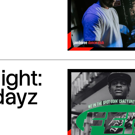
ight:
dayz