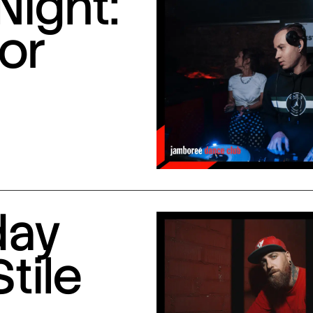
Night:
or
day
Stile