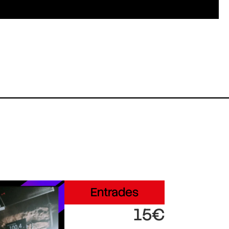
Entrades
15€