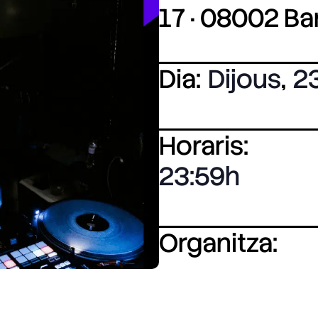
17 · 08002 B
Dia:
Dijous
,
23
Horaris:
23:59
Organitza: