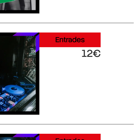
Entrades
12€