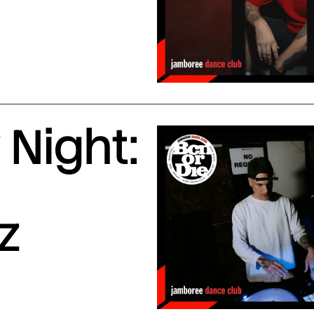
Night:
z