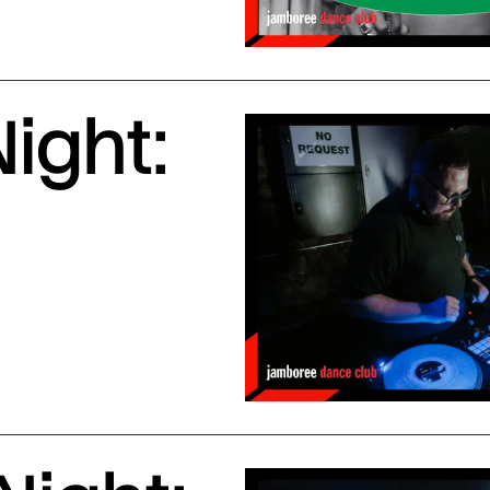
ight: