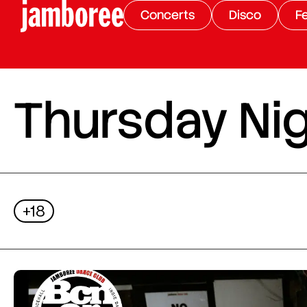
Concerts
Disco
Fe
Thursday Nig
+18