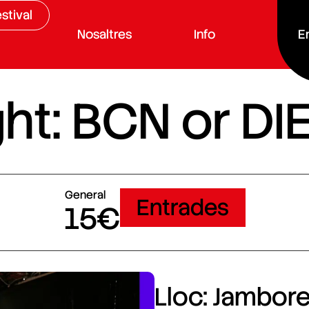
stival
Nosaltres
Info
E
ht: BCN or DI
General
Entrades
15€
Lloc: Jamboree