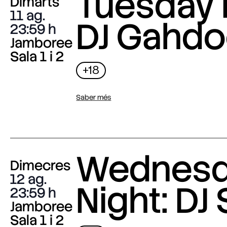
Tuesday 
Dimarts
11 ag.
DJ Gahdo
23:59
Jamboree
Sala 1 i 2
+18
Saber més
Wednes
Dimecres
12 ag.
Night: DJ 
23:59
Jamboree
Sala 1 i 2