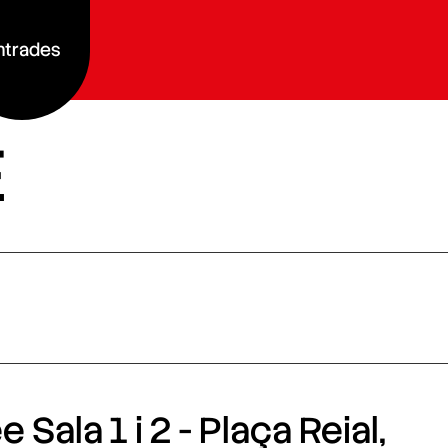
ntrades
E
 Sala 1 i 2 - Plaça Reial,