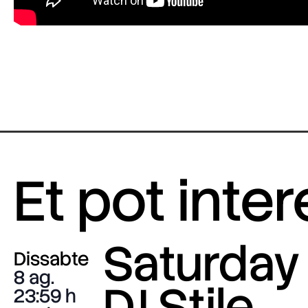
Et pot inte
Saturday 
Dissabte
8 ag.
DJ Stile
23:59