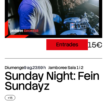
15€
Entrades
Diumenge
9 ag.
23:59
Jamboree Sala 1 i 2
Sunday Night: Fein
Sundayz
+18