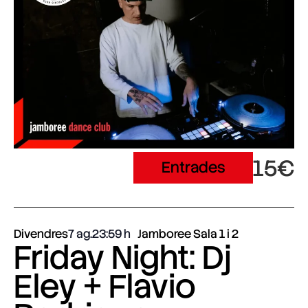
15€
Entrades
Divendres
7 ag.
23:59
Jamboree Sala 1 i 2
Friday Night: Dj
Eley + Flavio