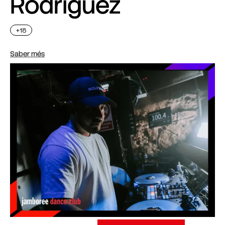
Rodriguez
+18
Saber més