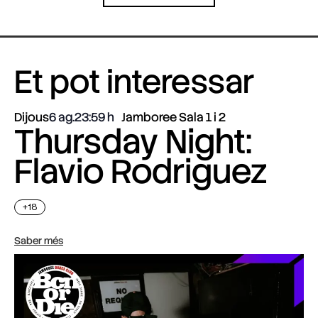
Et pot interessar
Dijous
6 ag.
23:59
Jamboree Sala 1 i 2
Thursday Night:
Flavio Rodriguez
+18
Saber més