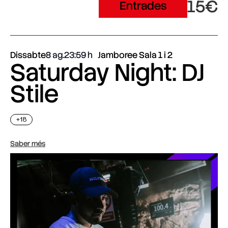
15€
Entrades
Dissabte
8 ag.
23:59
Jamboree Sala 1 i 2
Saturday Night: DJ
Stile
+18
Saber més