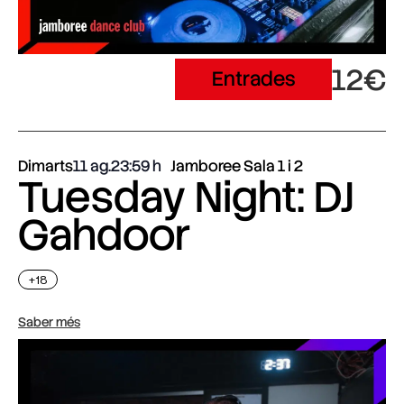
12€
Entrades
Dimarts
11 ag.
23:59
Jamboree Sala 1 i 2
Tuesday Night: DJ
Gahdoor
+18
Saber més