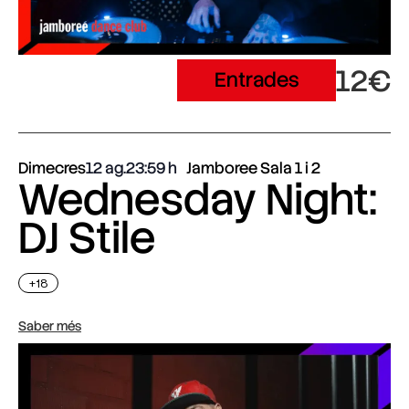
12€
Entrades
Dimecres
12 ag.
23:59
Jamboree Sala 1 i 2
Wednesday Night:
DJ Stile
+18
Saber més