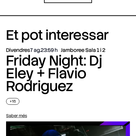
Et pot interessar
Divendres
7 ag.
23:59
Jamboree Sala 1 i 2
Friday Night: Dj
Eley + Flavio
Rodriguez
+18
Saber més