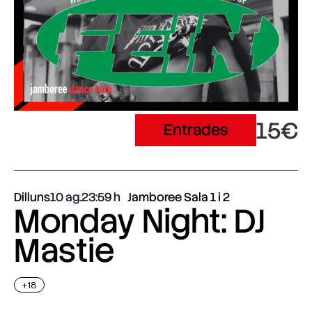
15€
Entrades
Dilluns
10 ag.
23:59
Jamboree Sala 1 i 2
Monday Night: DJ
Mastie
+18