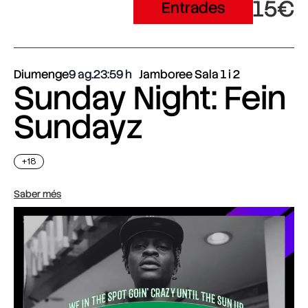
15€
Entrades
Diumenge
9 ag.
23:59
Jamboree Sala 1 i 2
Sunday Night: Fein
Sundayz
+18
Saber més