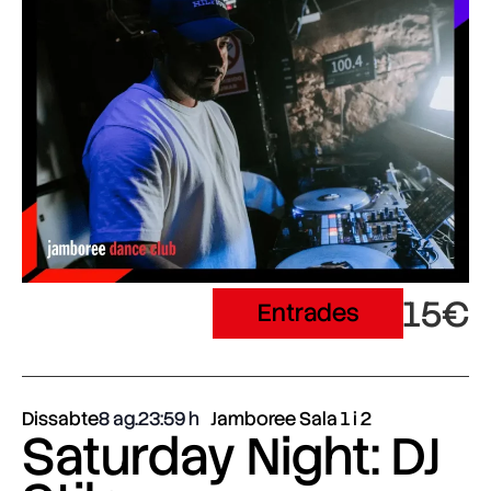
15€
Entrades
Dissabte
8 ag.
23:59
Jamboree Sala 1 i 2
Saturday Night: DJ