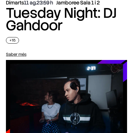
Dimarts
11 ag.
23:59
Jamboree Sala 1 i 2
Tuesday Night: DJ
Gahdoor
+18
Saber més