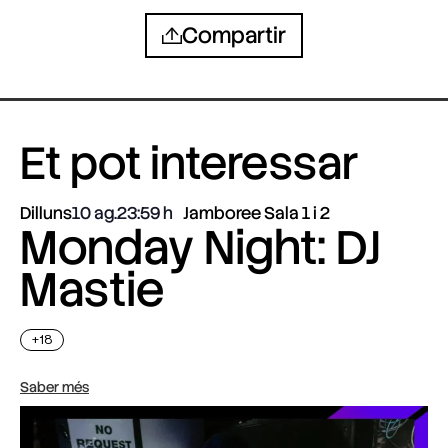
Compartir
Et pot interessar
Dilluns
10 ag.
23:59
Jamboree Sala 1 i 2
Monday Night: DJ
Mastie
+18
Saber més