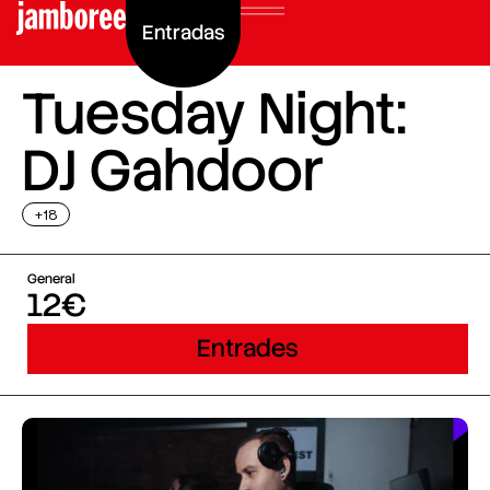
Entradas
Tuesday Night:
DJ Gahdoor
+18
General
12€
Entrades