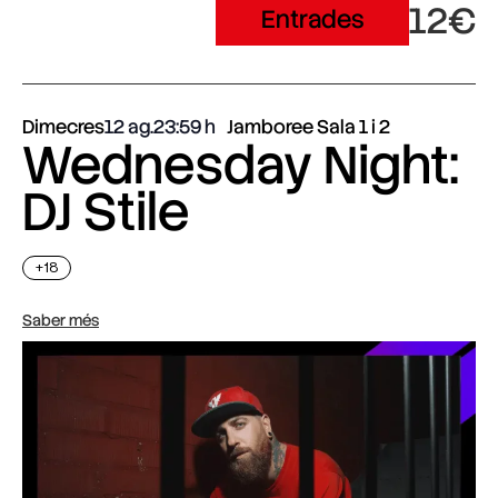
12€
Entrades
Dimecres
12 ag.
23:59
Jamboree Sala 1 i 2
Wednesday Night:
DJ Stile
+18
Saber més