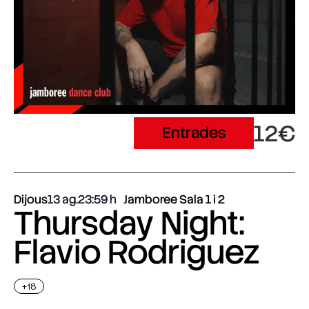
12€
Entrades
Dijous
13 ag.
23:59
Jamboree Sala 1 i 2
Thursday Night:
Flavio Rodriguez
+18