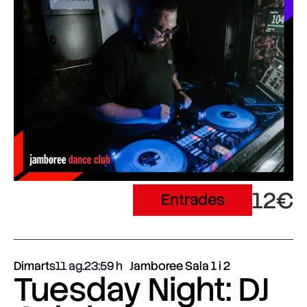
12€
Entrades
Dimarts
11 ag.
23:59
Jamboree Sala 1 i 2
Tuesday Night: DJ