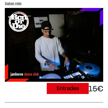
Saber més
15€
Entrades