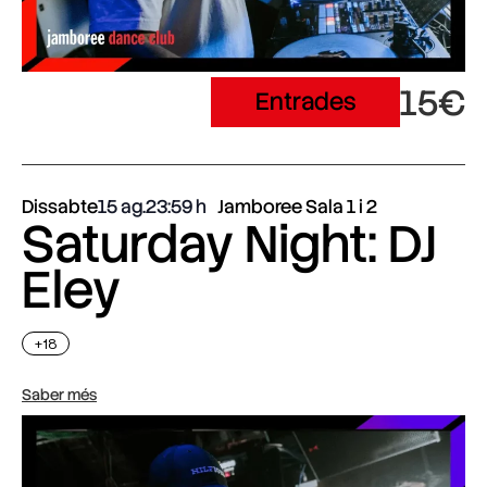
15€
Entrades
Dissabte
15 ag.
23:59
Jamboree Sala 1 i 2
Saturday Night: DJ
Eley
+18
Saber més