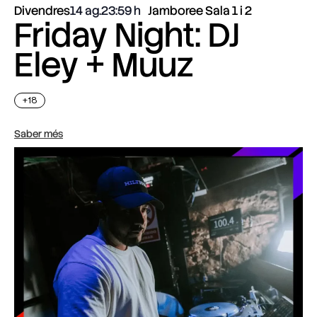
Divendres
14 ag.
23:59
Jamboree Sala 1 i 2
Friday Night: DJ
Eley + Muuz
+18
Saber més