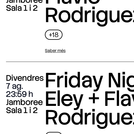
Rodrigue
Sala 1 i 2
+18
Saber més
Friday Nig
Divendres
7 ag.
Eley + Fla
23:59
Jamboree
Rodrigue
Sala 1 i 2