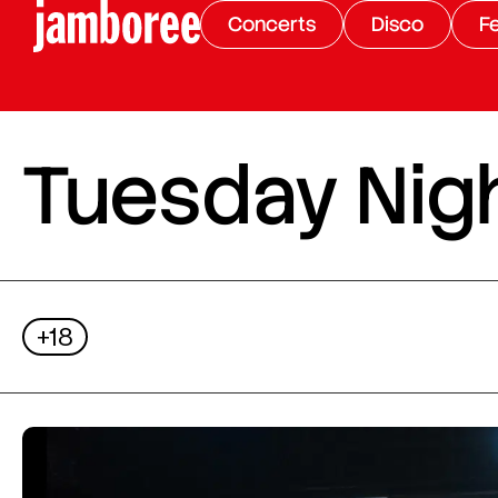
Concerts
Disco
Fe
Tuesday Nigh
+18