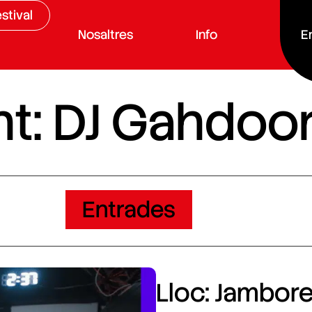
stival
Nosaltres
Info
E
t: DJ Gahdoo
Entrades
Lloc: Jamboree