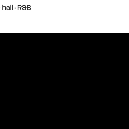
hall · R&B