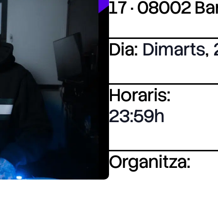
17 · 08002 B
Dia:
Dimarts
,
Horaris:
23:59
Organitza: