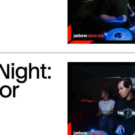
Night:
or