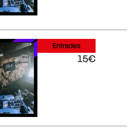
Entrades
15€