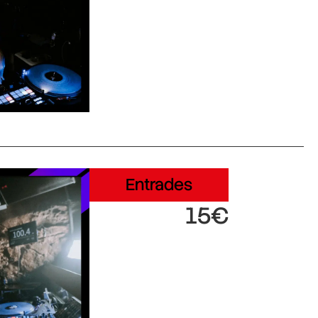
Entrades
15€