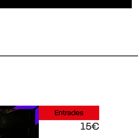
Entrades
15€