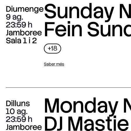
Sunday N
Diumenge
9 ag.
Fein Sun
23:59
Jamboree
Sala 1 i 2
+18
Saber més
Monday N
Dilluns
10 ag.
DJ Mastie
23:59
Jamboree