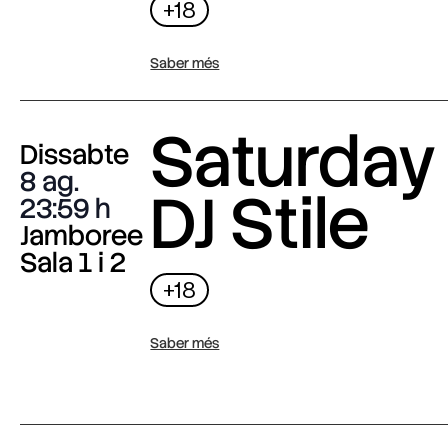
+18
Saber més
Saturday 
Dissabte
8 ag.
DJ Stile
23:59
Jamboree
Sala 1 i 2
+18
Saber més