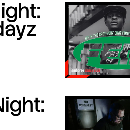
ight:
dayz
ight: