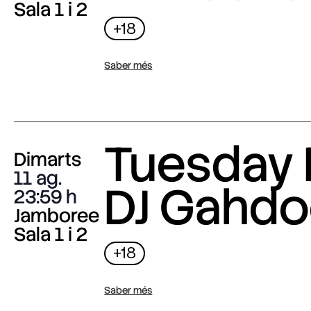
Sala 1 i 2
+18
Saber més
Tuesday 
Dimarts
11 ag.
DJ Gahdo
23:59
Jamboree
Sala 1 i 2
+18
Saber més