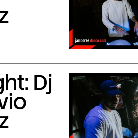
z
ht: Dj
vio
z