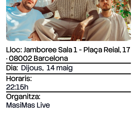
Lloc: Jamboree Sala 1 - Plaça Reial, 17
· 08002 Barcelona
Dia:
Dijous
,
14 maig
Horaris:
22:15
Organitza:
MasiMas Live