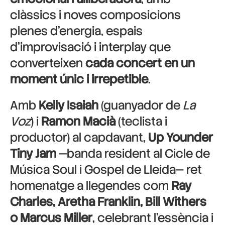
clàssics i noves composicions
plenes d’energia, espais
d’improvisació i interplay que
converteixen
cada concert en un
moment únic i irrepetible
.
Amb
Kelly Isaiah
(guanyador de
La
Voz
) i
Ramon Macià
(teclista i
productor) al capdavant,
Up Younder
Tiny Jam
—banda resident al Cicle de
Música Soul i Gospel de Lleida— ret
homenatge a llegendes com
Ray
Charles, Aretha Franklin, Bill Withers
o Marcus Miller
, celebrant l’essència i