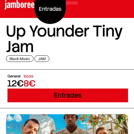
Entradas
Up Younder Tiny
Jam
Black Music
JAM
General
Socis
12€
8€
Entrades