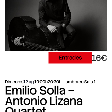
16€
Entrades
Dimecres
12 ag.
19:00h
20:30h
Jamboree Sala 1
Emilio Solla –
Antonio Lizana
Quartet