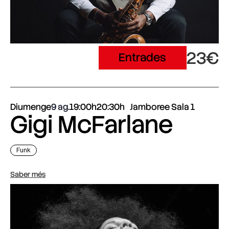
23€
Entrades
Diumenge
9 ag.
19:00h
20:30h
Jamboree Sala 1
Gigi McFarlane
Funk
Saber més