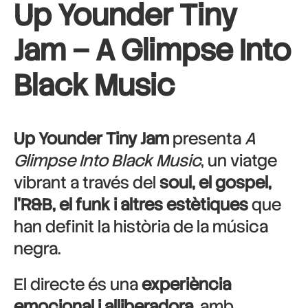
Up Younder Tiny
Jam – A Glimpse Into
Black Music
Up Younder Tiny Jam
presenta
A
Glimpse Into Black Music
, un viatge
vibrant a través del
soul, el gospel,
l’R&B, el funk i altres estètiques
que
han definit la història de la música
negra.
El directe és una
experiència
emocional i alliberadora
, amb