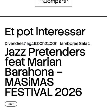
Compartir
Et pot interessar
Divendres
7 ag.
19:00h
21:00h
Jamboree Sala 1
Jazz Pretenders
feat Marian
Barahona –
MASiMAS
FESTIVAL 2026
Jazz