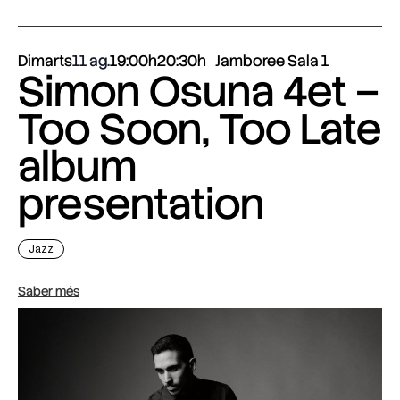
Dimarts
11 ag.
19:00h
20:30h
Jamboree Sala 1
Simon Osuna 4et –
Too Soon, Too Late
album
presentation
Jazz
Saber més