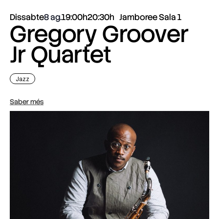
Dissabte
8 ag.
19:00h
20:30h
Jamboree Sala 1
Gregory Groover
Jr Quartet
Jazz
Saber més