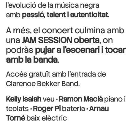
l’evolució de la música negra
amb
passió, talent i autenticitat
.
A més, el concert culmina amb
una
JAM SESSION oberta
, on
podràs
pujar a l’escenari i tocar
amb la banda
.
Accés gratuït amb l’entrada de
Clarence Bekker Band.
Kelly Isaiah
veu
· Ramon Macià
piano i
teclats
· Roger Pi
bateria
· Arnau
Torné
baix elèctric