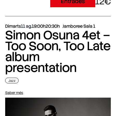
12€
Entrades
Dimarts
11 ag.
19:00h
20:30h
Jamboree Sala 1
Simon Osuna 4et –
Too Soon, Too Late
album
presentation
Jazz
Saber més