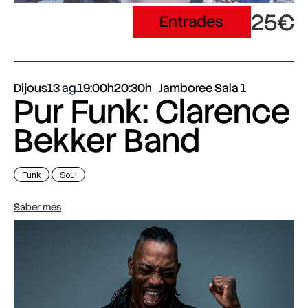
25€
Entrades
Dijous
13 ag.
19:00h
20:30h
Jamboree Sala 1
Pur Funk: Clarence
Bekker Band
Funk
Soul
Saber més