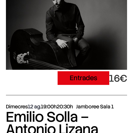
16€
Entrades
Dimecres
12 ag.
19:00h
20:30h
Jamboree Sala 1
Emilio Solla –
Antonio Lizana