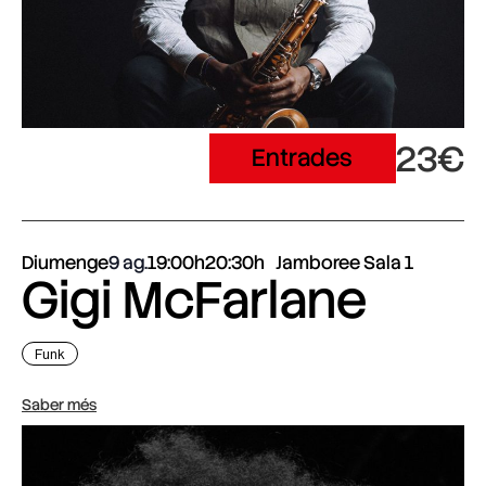
23€
Entrades
Diumenge
9 ag.
19:00h
20:30h
Jamboree Sala 1
Gigi McFarlane
Funk
Saber més