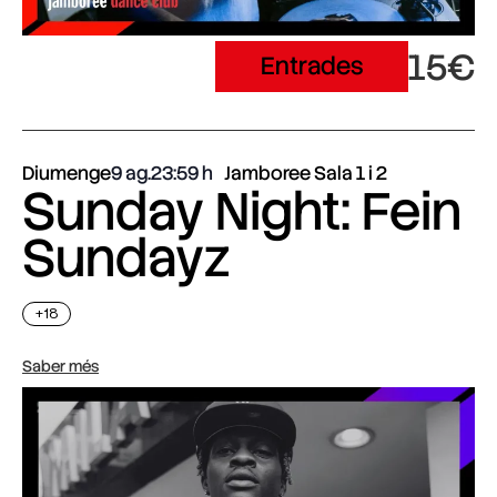
15€
Entrades
Diumenge
9 ag.
23:59
Jamboree Sala 1 i 2
Sunday Night: Fein
Sundayz
+18
Saber més