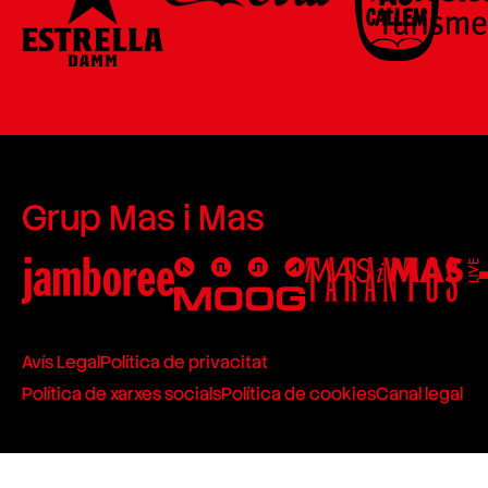
Grup Mas i Mas
Avís Legal
Política de privacitat
Política de xarxes socials
Política de cookies
Canal legal