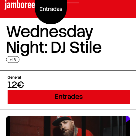
Entradas
Wednesday
Night: DJ Stile
+18
General
12€
Entrades