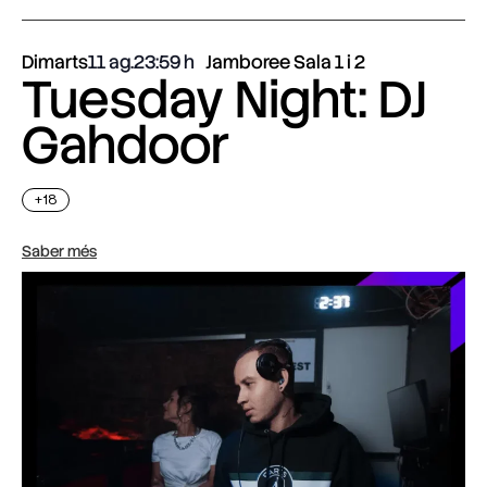
Dimarts
11 ag.
23:59
Jamboree Sala 1 i 2
Tuesday Night: DJ
Gahdoor
+18
Saber més