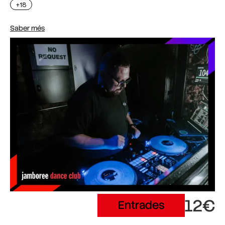
+18
Saber més
12€
Entrades