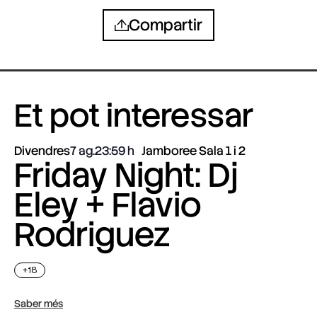
Compartir
Et pot interessar
Divendres
7 ag.
23:59
Jamboree Sala 1 i 2
Friday Night: Dj
Eley + Flavio
Rodriguez
+18
Saber més