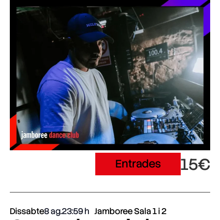
15€
Entrades
Dissabte
8 ag.
23:59
Jamboree Sala 1 i 2