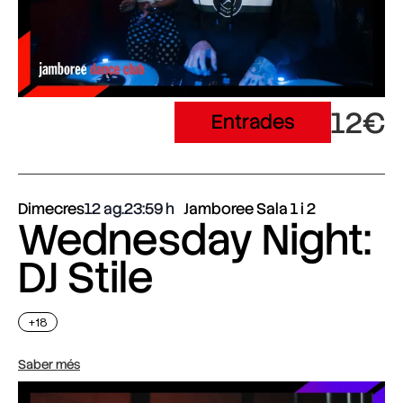
12€
Entrades
Dimecres
12 ag.
23:59
Jamboree Sala 1 i 2
Wednesday Night:
DJ Stile
+18
Saber més