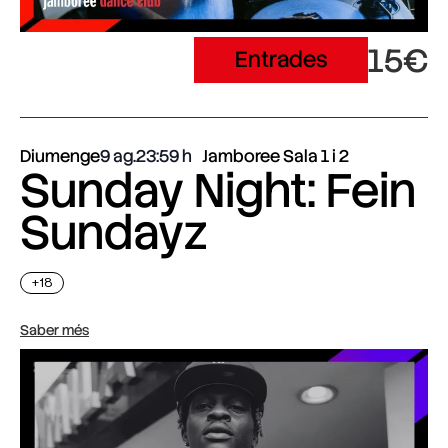
15€
Entrades
Diumenge
9 ag.
23:59
Jamboree Sala 1 i 2
Sunday Night: Fein
Sundayz
+18
Saber més