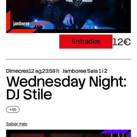
12€
Entrades
Dimecres
12 ag.
23:59
Jamboree Sala 1 i 2
Wednesday Night:
DJ Stile
+18
Saber més