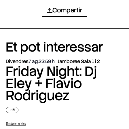
Compartir
Et pot interessar
Divendres
7 ag.
23:59
Jamboree Sala 1 i 2
Friday Night: Dj
Eley + Flavio
Rodriguez
+18
Saber més