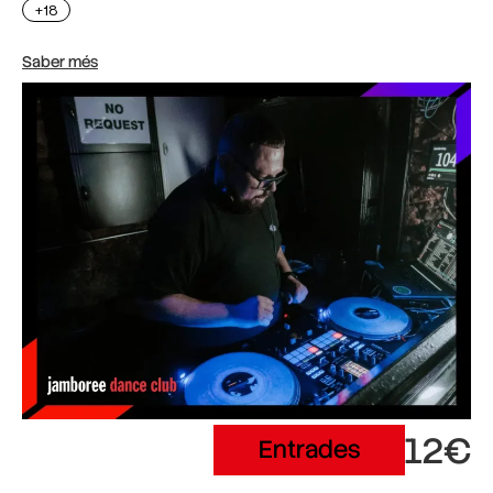
+18
Saber més
12€
Entrades