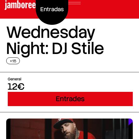
Entradas
Wednesday
Night: DJ Stile
+18
General
12€
Entrades