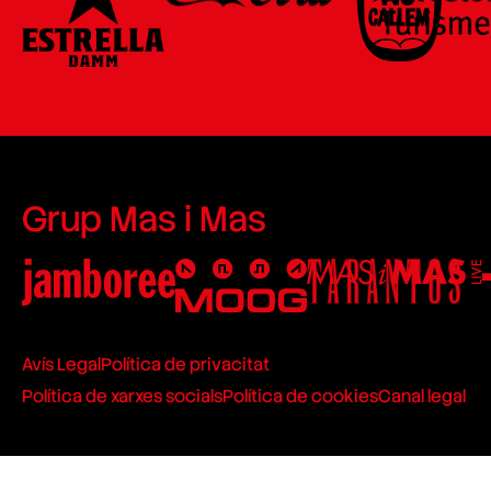
Grup Mas i Mas
Avís Legal
Política de privacitat
Política de xarxes socials
Política de cookies
Canal legal