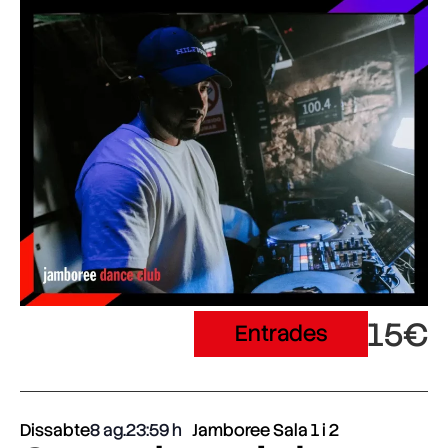
15€
Entrades
Dissabte
8 ag.
23:59
Jamboree Sala 1 i 2