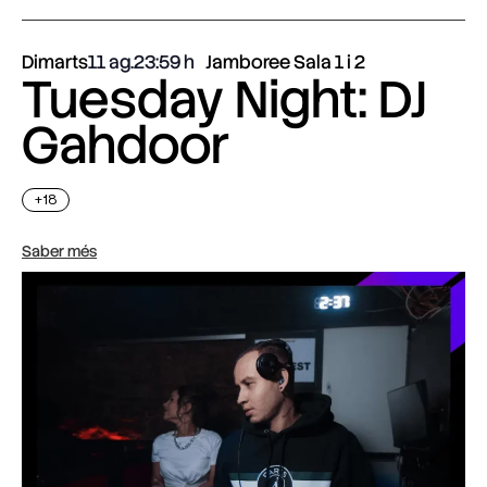
Dimarts
11 ag.
23:59
Jamboree Sala 1 i 2
Tuesday Night: DJ
Gahdoor
+18
Saber més