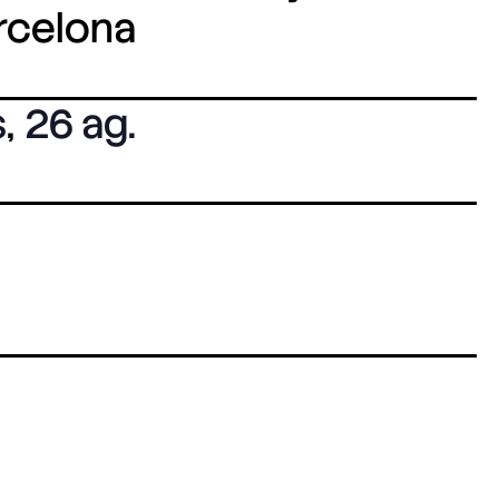
arcelona
s
,
26 ag.