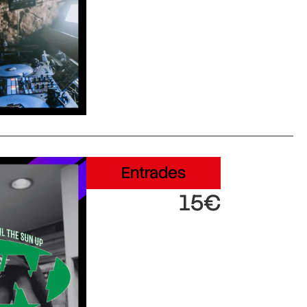
Entrades
15€