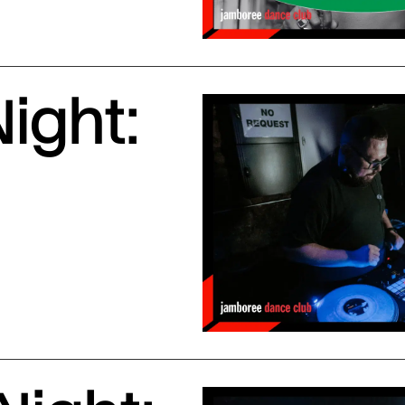
ight: