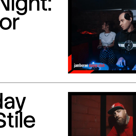
Night:
or
day
Stile