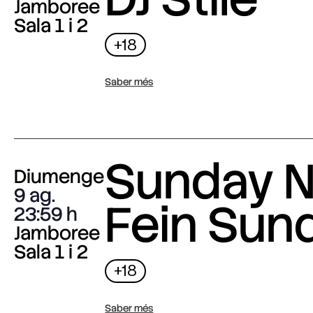
Jamboree
Sala 1 i 2
+18
Saber més
Sunday N
Diumenge
9 ag.
Fein Sun
23:59
Jamboree
Sala 1 i 2
+18
Saber més