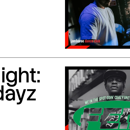
ight:
dayz