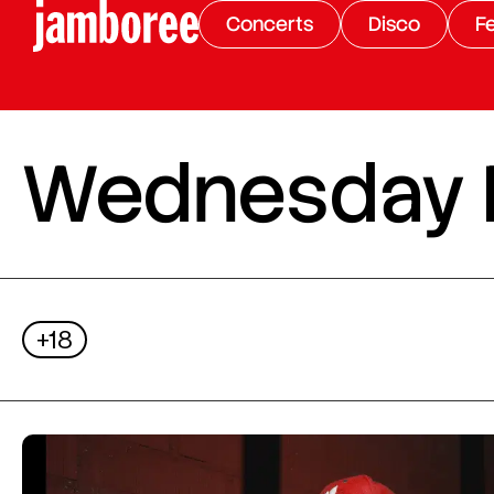
Concerts
Disco
Fe
Wednesday Ni
+18