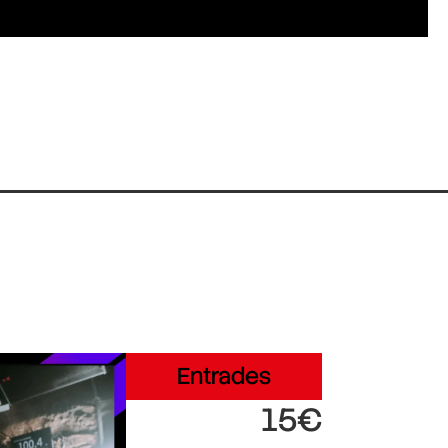
Entrades
15€