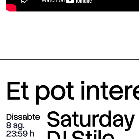
Et pot inte
Saturday 
Dissabte
8 ag.
DJ Stile
23:59