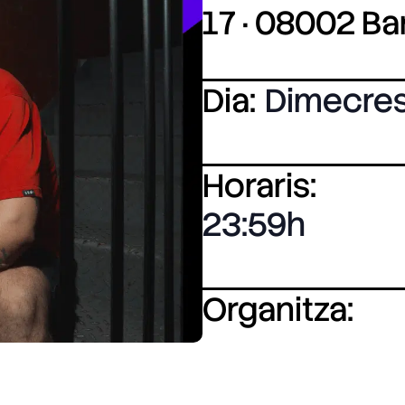
17 · 08002 B
Dia:
Dimecre
Horaris:
23:59
Organitza: