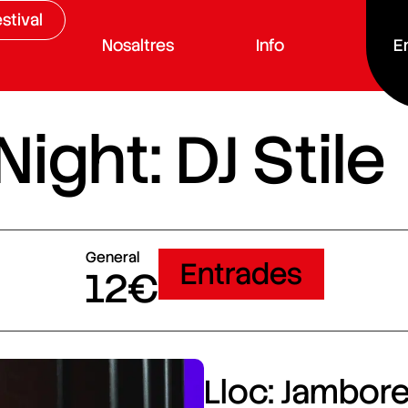
stival
Nosaltres
Info
E
ght: DJ Stile
General
Entrades
12€
Lloc: Jamboree