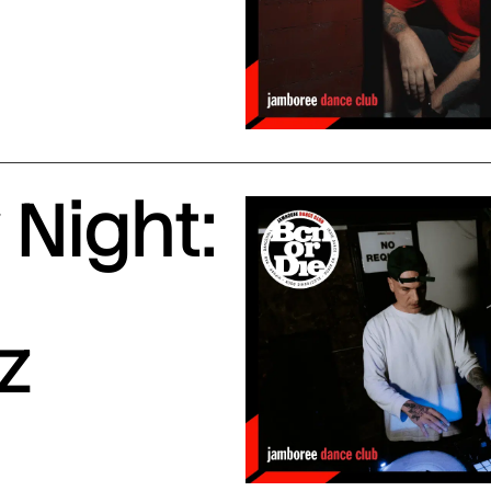
Night:
z