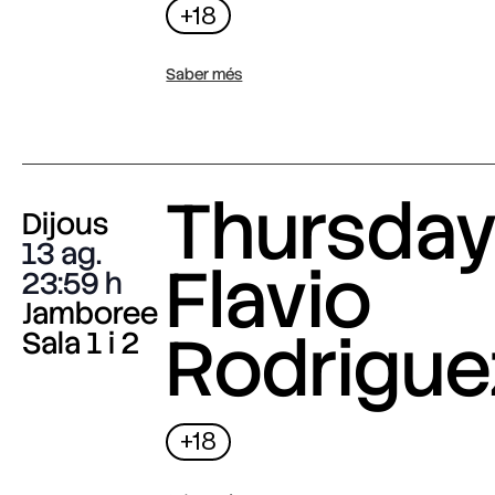
+18
Saber més
Thursday 
Dijous
13 ag.
Flavio
23:59
Jamboree
Rodrigue
Sala 1 i 2
+18