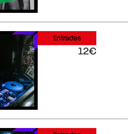
Entrades
12€