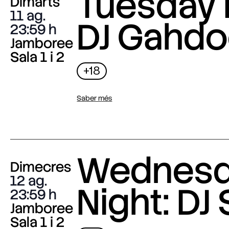
Tuesday 
Dimarts
11 ag.
DJ Gahdo
23:59
Jamboree
Sala 1 i 2
+18
Saber més
Wednes
Dimecres
12 ag.
Night: DJ 
23:59
Jamboree
Sala 1 i 2