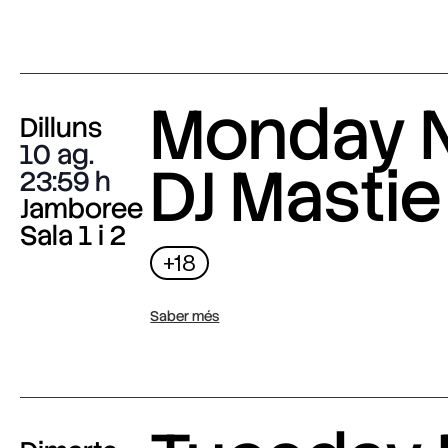
Monday N
Dilluns
10 ag.
DJ Mastie
23:59
Jamboree
Sala 1 i 2
+18
Saber més