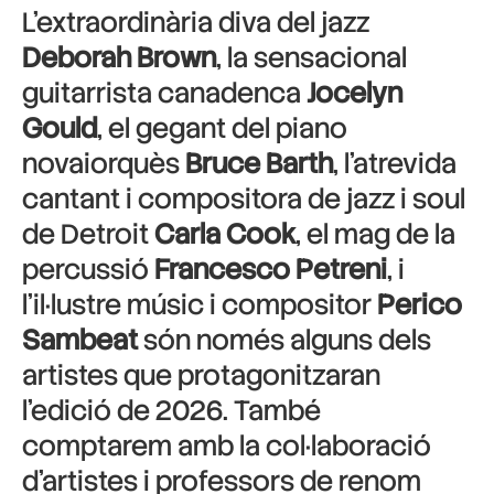
L’extraordinària diva del jazz
Deborah Brown
, la sensacional
guitarrista canadenca
Jocelyn
Gould
, el gegant del piano
novaiorquès
Bruce Barth
, l’atrevida
cantant i compositora de jazz i soul
de Detroit
Carla Cook
, el mag de la
percussió
Francesco Petreni
, i
l’il·lustre músic i compositor
Perico
Sambeat
són només alguns dels
artistes que protagonitzaran
l’edició de 2026. També
comptarem amb la col·laboració
d’artistes i professors de renom