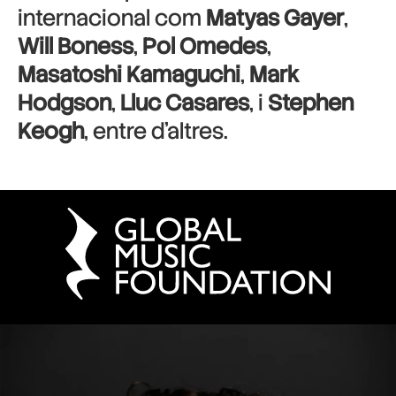
internacional com
Matyas Gayer
,
Will Boness
,
Pol Omedes
,
Masatoshi Kamaguchi
,
Mark
Hodgson
,
Lluc Casares
, i
Stephen
Keogh
, entre d’altres.