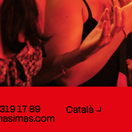
 319 17 89
Català
masimas.com