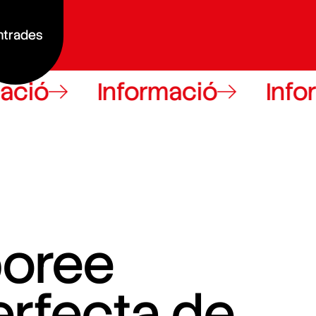
ntrades
Informació
Informac
boree
erfecta de