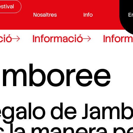
stival
Nosaltres
Info
E
Informació
Informació
Jamboree
Regalo de Jam
 la manera p