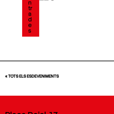
n
tr
a
d
e
s
« TOTS ELS ESDEVENIMENTS