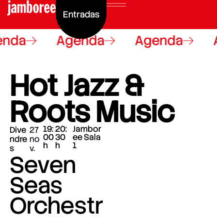
Entradas
nda
Agenda
Agenda
Hot Jazz &
Roots Music
19:
20:
Jambor
Dive
27
00
30
ee Sala
ndre
no
h
h
1
s
v.
Seven
Seas
Orchestr