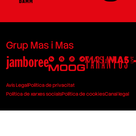
Grup Mas i Mas
Avís Legal
Política de privacitat
Política de xarxes socials
Política de cookies
Canal legal