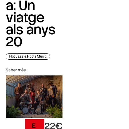
a: Un
viatge
als anys
20
Hot Jazz & Roots Music
Saber més
22€
E