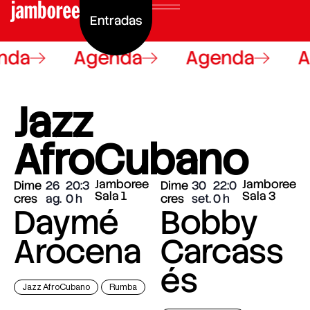
Entradas
nda
Agenda
Agenda
A
Jazz
AfroCubano
Jamboree
Jamboree
Dime
26
20:3
Dime
30
22:0
Sala 1
Sala 3
cres
ag.
0
cres
set.
0
Daymé
Bobby
Arocena
Carcass
és
Jazz AfroCubano
Rumba