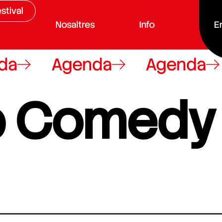
stival
Nosaltres
Info
E
a
Agenda
Agenda
p Comedy