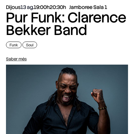
Dijous
13 ag.
19:00h
20:30h
Jamboree Sala 1
Pur Funk: Clarence
Bekker Band
Funk
Soul
Saber més