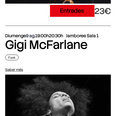
23€
Entrades
Diumenge
9 ag.
19:00h
20:30h
Jamboree Sala 1
Gigi McFarlane
Funk
Saber més