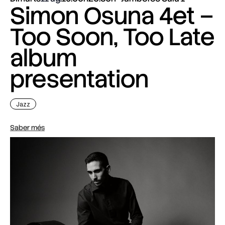
Simon Osuna 4et –
Too Soon, Too Late
album
presentation
Jazz
Saber més