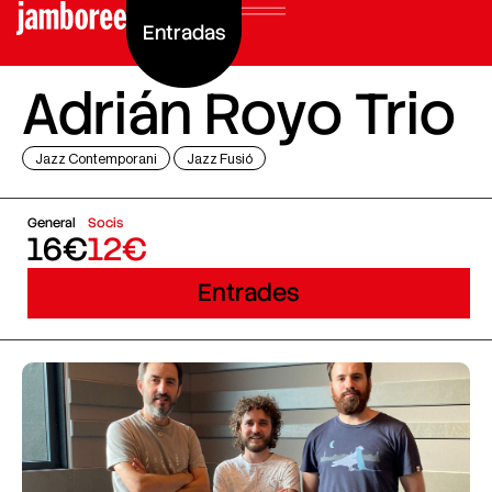
Entradas
Adrián Royo Trio
Jazz Contemporani
Jazz Fusió
General
Socis
16€
12€
Entrades