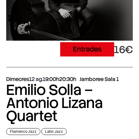
16€
Entrades
Dimecres
12 ag.
19:00h
20:30h
Jamboree Sala 1
Emilio Solla –
Antonio Lizana
Quartet
Flamenco Jazz
Latin Jazz