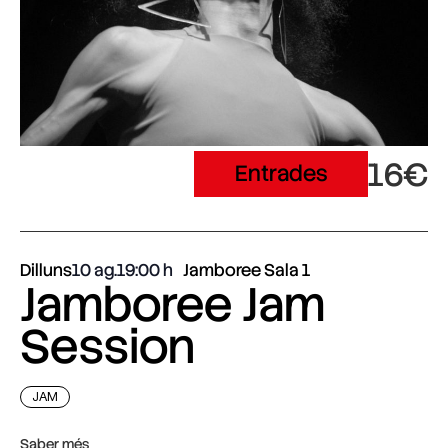
16€
Entrades
Dilluns
10 ag.
19:00
Jamboree Sala 1
Jamboree Jam
Session
JAM
Saber més