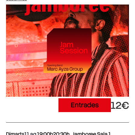
12€
Entrades
Dimarts
11 ag.
19:00h
20:30h
Jamboree Sala 1