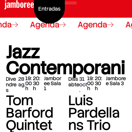
Entradas
da
Agenda
Agenda
A
Jazz
Contemporani
19:
20:
Jambor
19:
20:
Jambore
Dive
28
Diss
31
00
30
ee Sala
00
30
e Sala 3
ndre
ag.
abte
oct
h
h
1
h
h
s
.
Tom
Luis
Barford
Pardella
Quintet
ns Trio