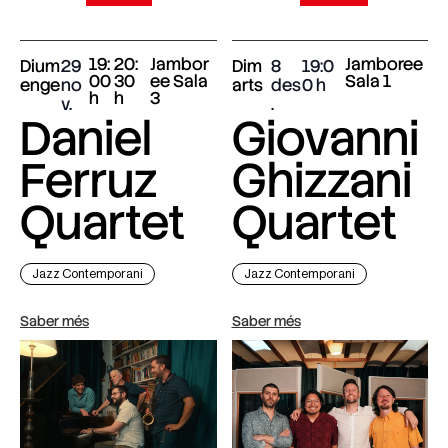
19:
20:
Jambor
Jamboree
Dium
29
Dim
8
19:0
00
30
ee Sala
Sala 1
enge
no
arts
des
0
h
h
3
v.
.
Daniel
Giovanni
Ferruz
Ghizzani
Quartet
Quartet
Jazz Contemporani
Jazz Contemporani
Saber més
Saber més