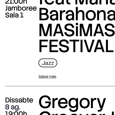
21:00h
Barahona
Jamboree
Sala 1
MASiMA
FESTIVAL
Jazz
Saber més
Gregory
Dissabte
8 ag.
19:00h