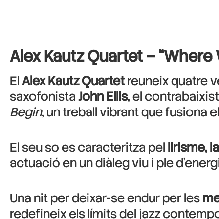
Alex Kautz Quartet – “Where
El
Alex Kautz Quartet
reuneix quatre v
saxofonista
John Ellis
, el contrabaixis
Begin
, un treball vibrant que fusiona e
El seu so es caracteritza pel
lirisme, 
actuació en un diàleg viu i ple d’energ
Una nit per deixar-se endur per les
mel
redefineix els límits del jazz contempo