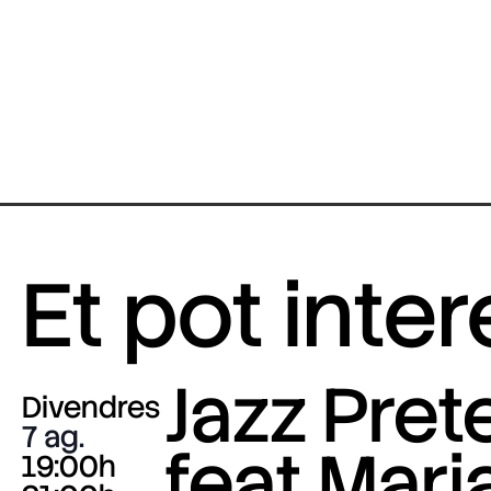
Et pot inte
Jazz Pre
Divendres
7 ag.
feat Mari
19:00h