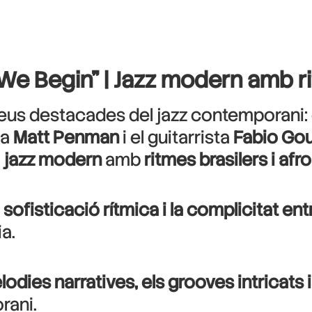
 We Begin” | Jazz modern amb 
eus destacades del jazz contemporani: 
ta
Matt Penman
i el guitarrista
Fabio Go
l
jazz modern
amb
ritmes brasilers i afro
la sofisticació rítmica i la complicitat en
ia.
odies narratives, els grooves intricats i 
rani.