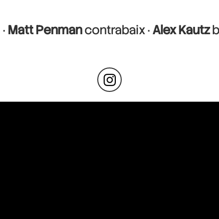
 ·
Matt Penman
contrabaix ·
Alex Kautz
b