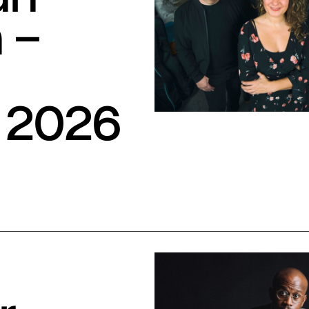
 –
S
 2026