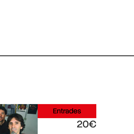
Entrades
20€