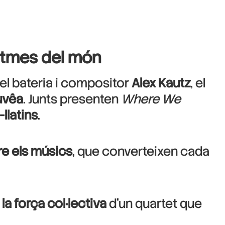
ritmes del món
el bateria i compositor
Alex Kautz
, el
uvêa
. Junts presenten
Where We
-llatins
.
tre els músics
, que converteixen cada
la força col·lectiva
d’un quartet que