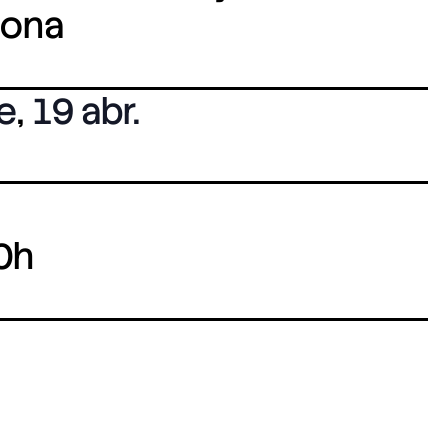
lona
e
,
19 abr.
0h