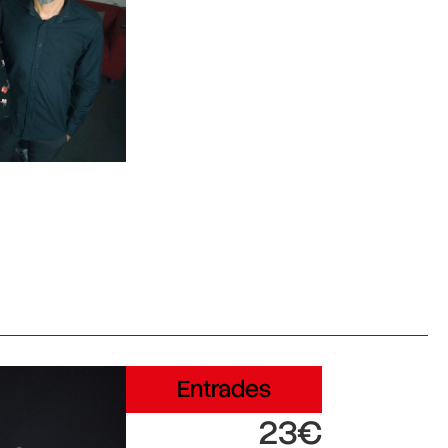
Entrades
23€