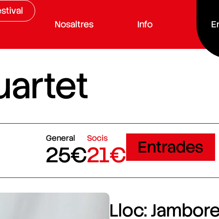
stival
Nosaltres
Info
E
uartet
General
Socis
Entrades
25€
21€
Lloc: Jamboree