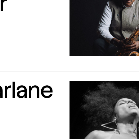
r
arlane