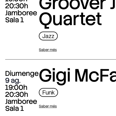
Groover J
20:30h
Quartet
Jamboree
Sala 1
Jazz
Saber més
Gigi McF
Diumenge
9 ag.
19:00h
Funk
20:30h
Jamboree
Sala 1
Saber més