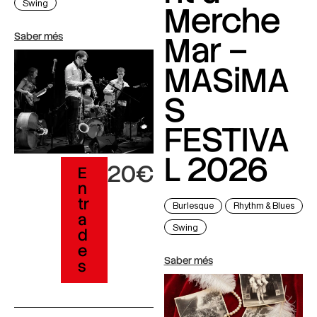
Swing
Merche
Mar –
Saber més
MASiMA
S
FESTIVA
L 2026
20€
E
n
tr
Burlesque
Rhythm & Blues
a
Swing
d
e
Saber més
s