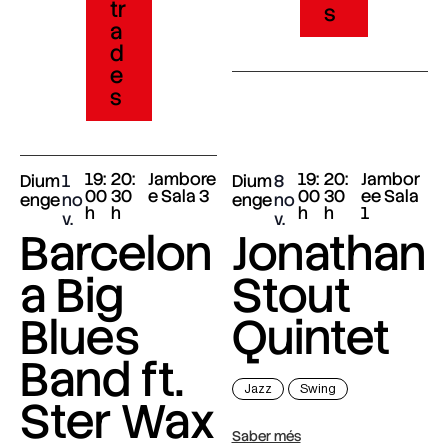
tr
s
a
d
e
s
19:
20:
Jambore
19:
20:
Jambor
Dium
1
Dium
8
00
30
e Sala 3
00
30
ee Sala
enge
no
enge
no
h
h
h
h
1
v.
v.
Barcelon
Jonathan
a Big
Stout
Blues
Quintet
Band ft.
Jazz
Swing
Ster Wax
Saber més