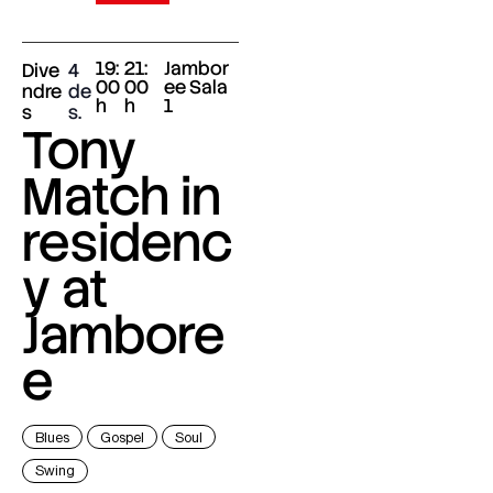
19:
21:
Jambor
Dive
4
00
00
ee Sala
ndre
de
h
h
1
s
s.
Tony
Match in
residenc
y at
Jambore
e
Blues
Gospel
Soul
Swing