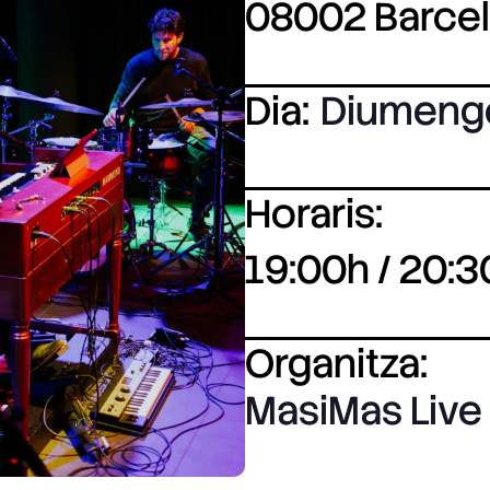
08002 Barce
Dia:
Diumeng
Horaris:
19:00h / 20:3
Organitza:
MasiMas Live