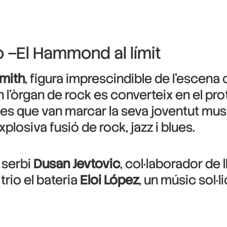
 –El Hammond al límit
mith
, figura imprescindible de l’escena
 l’òrgan de rock es converteix en el pr
s que van marcar la seva joventut musi
losiva fusió de rock, jazz i blues.
 serbi
Dusan Jevtovic
, col·laborador de
trio el bateria
Eloi López
, un músic sol·l