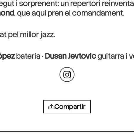
gut i sorprenent: un repertori reinventat
mond
, que aquí pren el comandament.
at pel millor jazz.
López
bateria ·
Dusan Jevtovic
guitarra i 
Compartir