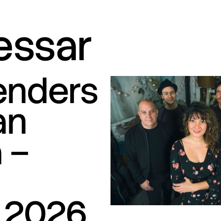
ressar
tenders
an
 –
S
 2026