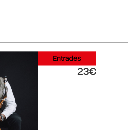
Entrades
23€