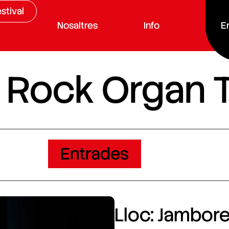
stival
Nosaltres
Info
E
 Rock Organ T
Entrades
Lloc: Jamboree