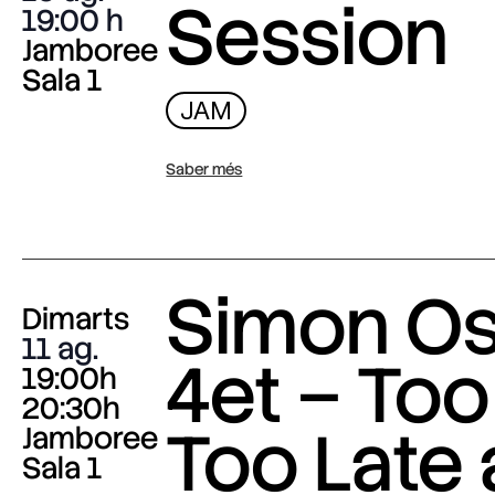
Session
19:00
Jamboree
Sala 1
JAM
Saber més
Simon O
Dimarts
11 ag.
4et – Too
19:00h
20:30h
Too Late
Jamboree
Sala 1