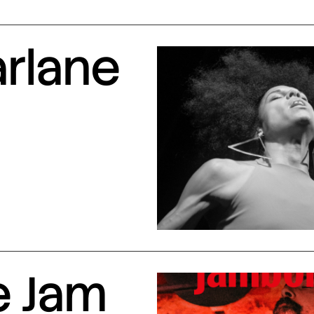
arlane
e Jam