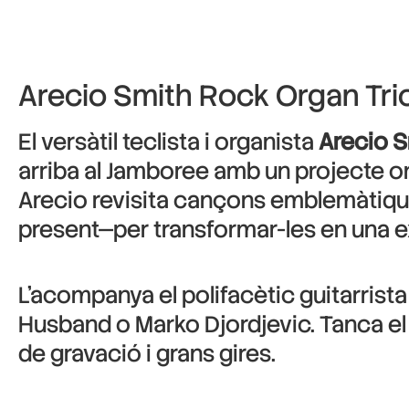
Arecio Smith Rock Organ Trio
El versàtil teclista i organista
Arecio S
arriba al Jamboree amb un projecte on
Arecio revisita cançons emblemàtique
present—per transformar-les en una exp
L’acompanya el polifacètic guitarrista
Husband o Marko Djordjevic. Tanca el 
de gravació i grans gires.