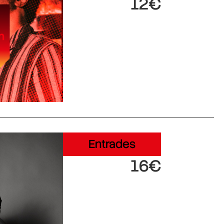
12€
Entrades
16€