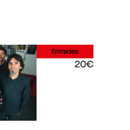
Entrades
20€