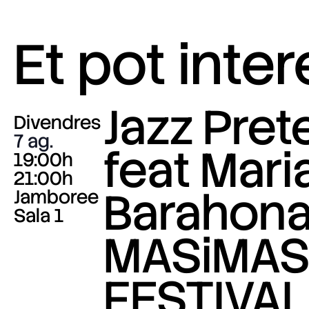
Et pot inte
Jazz Pre
Divendres
7 ag.
feat Mari
19:00h
21:00h
Barahona
Jamboree
Sala 1
MASiMA
FESTIVAL