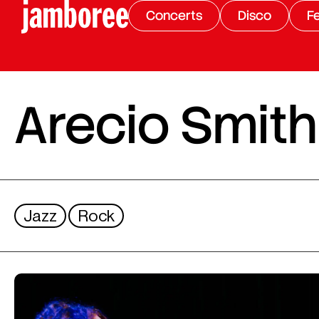
Concerts
Disco
Fe
Arecio Smith
Jazz
Rock