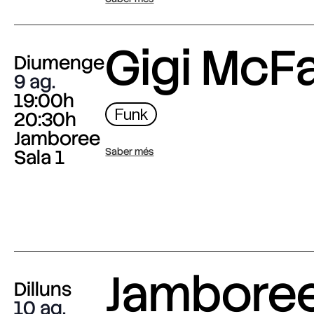
Gigi McF
Diumenge
9 ag.
19:00h
Funk
20:30h
Jamboree
Sala 1
Saber més
Jambore
Dilluns
10 ag.