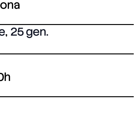
lona
e
,
25 gen.
0h