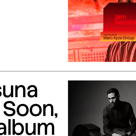
suna
 Soon,
 album