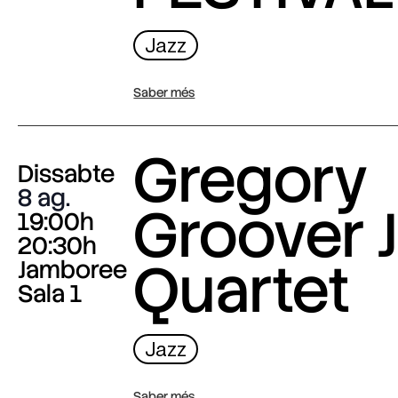
Jazz
Saber més
Gregory
Dissabte
8 ag.
Groover J
19:00h
20:30h
Quartet
Jamboree
Sala 1
Jazz
Saber més