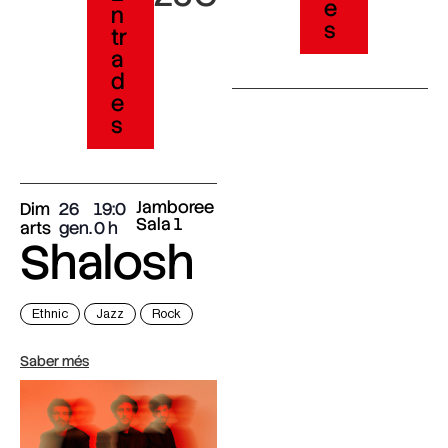
e
n
s
tr
a
d
e
s
Jamboree
Dim
26
19:0
Sala 1
arts
gen.
0
Shalosh
Ethnic
Jazz
Rock
Saber més