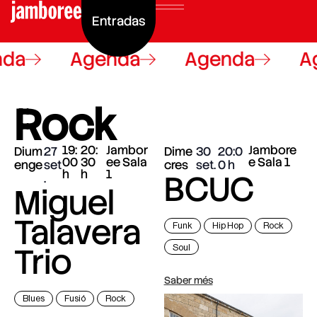
Entradas
da
Agenda
Agenda
Ag
Rock
19:
20:
Jambor
Jambore
Dium
27
Dime
30
20:0
00
30
ee Sala
e Sala 1
enge
set
cres
set.
0
h
h
1
BCUC
.
Miguel
Talavera
Funk
Hip Hop
Rock
Trio
Soul
Saber més
Blues
Fusió
Rock