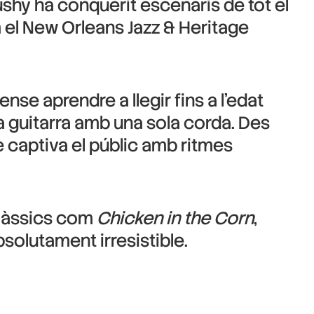
rushy ha conquerit escenaris de tot el
m el New Orleans Jazz & Heritage
nse aprendre a llegir fins a l’edat
la guitarra amb una sola corda. Des
e captiva el públic amb ritmes
clàssics com
Chicken in the Corn
,
solutament irresistible.