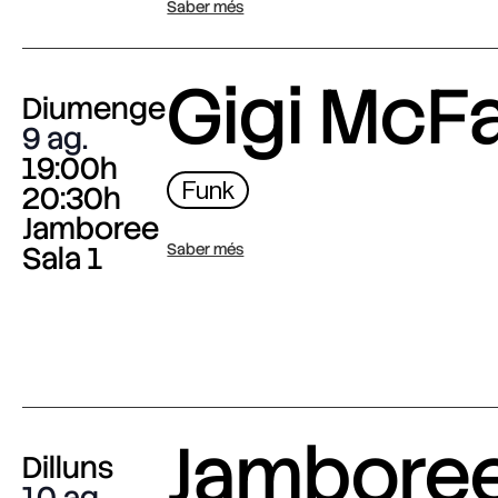
Saber més
Gigi McF
Diumenge
9 ag.
19:00h
Funk
20:30h
Jamboree
Sala 1
Saber més
Jambore
Dilluns
10 ag.