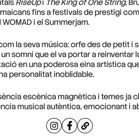
tals
RiseUp
i
The King of One String
, B
amaicans fins a festivals de prestigi co
 el WOMAD i el Summerjam.
com la seva música: orfe des de petit i se
a un somni que el va portar a reinventar 
itació en una poderosa eina artística qu
a personalitat inoblidable.
resència escènica magnètica i temes ja 
ncia musical autèntica, emocionant i ab