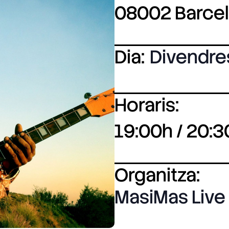
08002 Barce
Dia:
Divendre
Horaris:
19:00h / 20:3
Organitza:
MasiMas Live