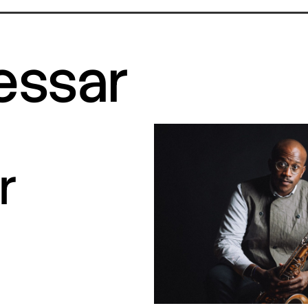
ressar
r