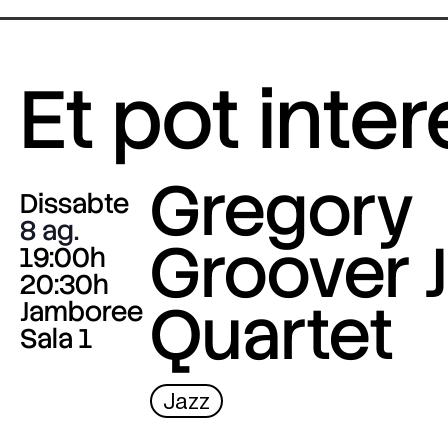
Et pot inte
Gregory
Dissabte
8 ag.
Groover J
19:00h
20:30h
Quartet
Jamboree
Sala 1
Jazz