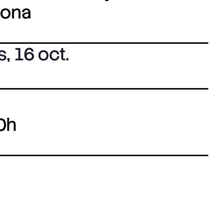
lona
s
,
16 oct.
0h