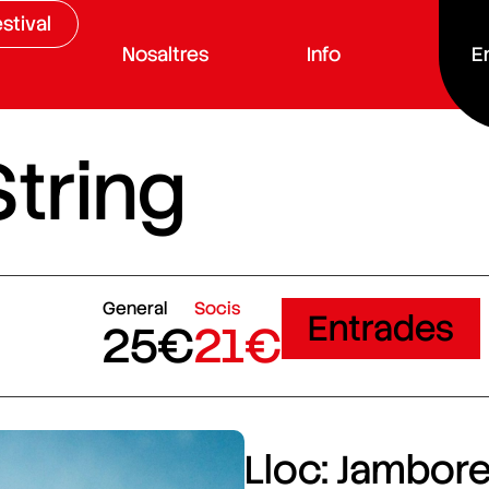
stival
Nosaltres
Info
E
tring
General
Socis
Entrades
25€
21€
Lloc: Jamboree