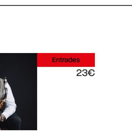
Entrades
23€