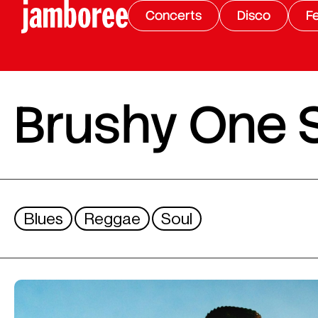
Concerts
Disco
Fe
Brushy One S
Blues
Reggae
Soul