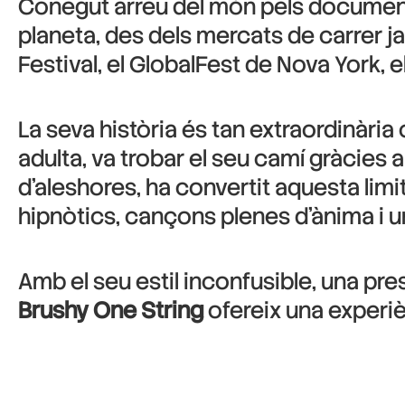
Conegut arreu del món pels documen
planeta, des dels mercats de carrer j
Festival, el GlobalFest de Nova York,
La seva història és tan extraordinària 
adulta, va trobar el seu camí gràcies 
d’aleshores, ha convertit aquesta lim
hipnòtics, cançons plenes d’ànima i un
Amb el seu estil inconfusible, una p
Brushy One String
ofereix una experiè