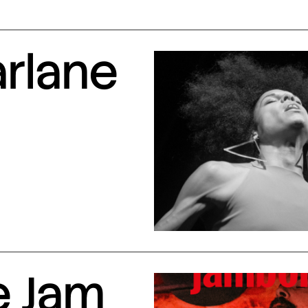
arlane
e Jam