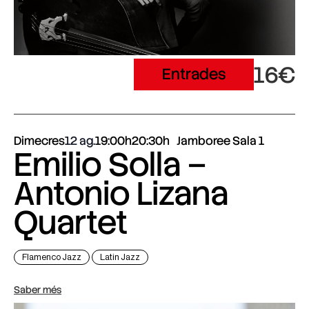
16€
Entrades
Dimecres
12 ag.
19:00h
20:30h
Jamboree Sala 1
Emilio Solla –
Antonio Lizana
Quartet
Flamenco Jazz
Latin Jazz
Saber més