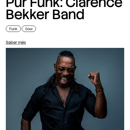
Pur Funk: Clarence
Bekker Band
Funk
Soul
Saber més