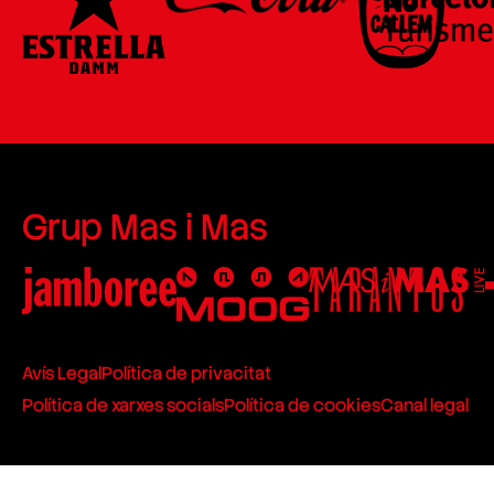
Grup Mas i Mas
Avís Legal
Política de privacitat
Política de xarxes socials
Política de cookies
Canal legal