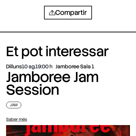
Compartir
Et pot interessar
Dilluns
10 ag.
19:00
Jamboree Sala 1
Jamboree Jam
Session
JAM
Saber més