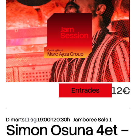
12€
Entrades
Dimarts
11 ag.
19:00h
20:30h
Jamboree Sala 1
Simon Osuna 4et –