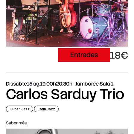
18€
Entrades
Dissabte
15 ag.
19:00h
20:30h
Jamboree Sala 1
Carlos Sarduy Trio
Cuban Jazz
Latin Jazz
Saber més