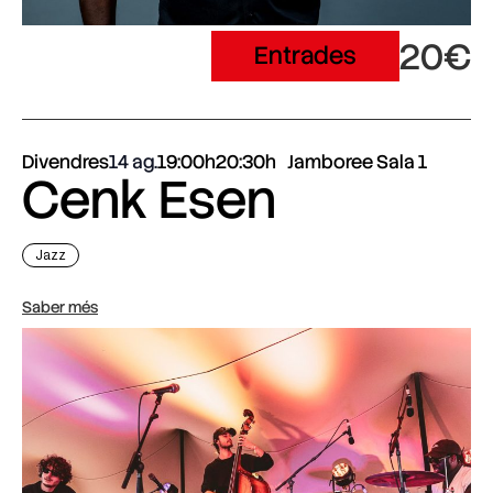
20€
Entrades
Divendres
14 ag.
19:00h
20:30h
Jamboree Sala 1
Cenk Esen
Jazz
Saber més