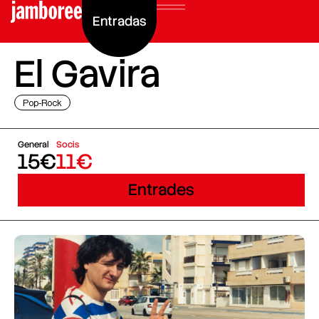
Entradas
El Gavira
Pop-Rock
General
Socis
15€
11€
Entrades