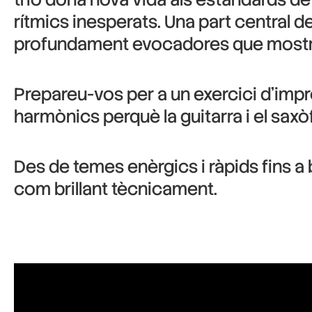
rítmics inesperats. Una part central d
profundament evocadores que mostren
Prepareu-vos per a un exercici d’impro
harmònics perquè la guitarra i el saxòf
Des de temes enèrgics i ràpids fins a 
com brillant tècnicament.