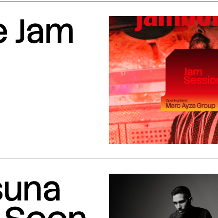
e Jam
suna