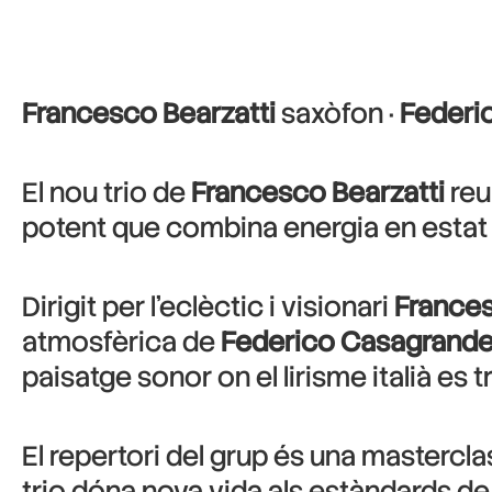
Francesco Bearzatti
saxòfon ·
Federi
El nou trio de
Francesco Bearzatti
reu
potent que combina energia en estat 
Dirigit per l’eclèctic i visionari
Frances
atmosfèrica de
Federico Casagrand
paisatge sonor on el lirisme italià es
El repertori del grup és una masterclas
trio dóna nova vida als estàndards de