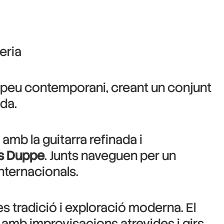
eria
uropeu contemporani, creant un conjunt
da.
amb la guitarra refinada i
s Duppe
. Junts naveguen per un
internacionals.
es tradició i exploració moderna. El
 amb improvisacions atrevides i girs