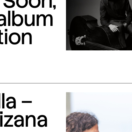
 Soon,
 album
tion
la –
izana