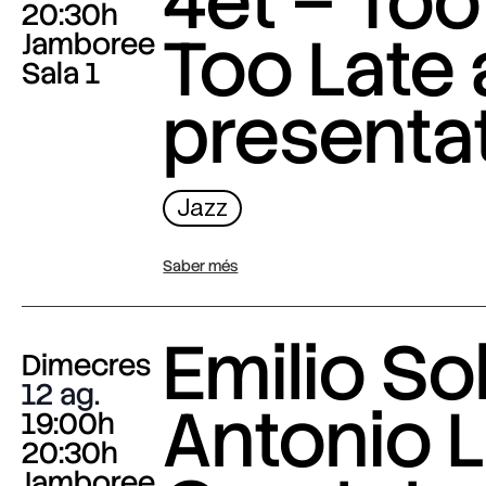
4et – Too
20:30h
Too Late
Jamboree
Sala 1
presenta
Jazz
Saber més
Emilio Sol
Dimecres
12 ag.
Antonio L
19:00h
20:30h
Jamboree