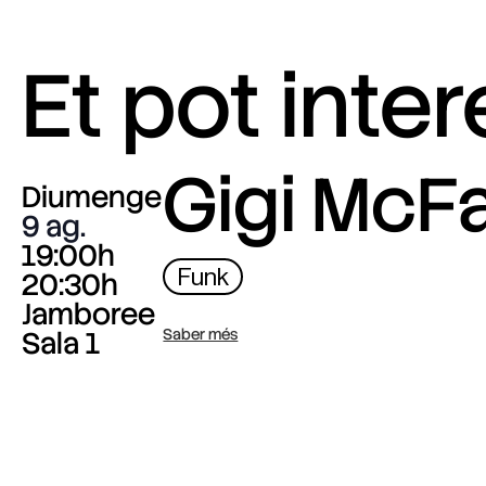
Et pot inte
Gigi McF
Diumenge
9 ag.
19:00h
Funk
20:30h
Jamboree
Sala 1
Saber més