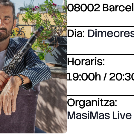
08002 Barce
Dia:
Dimecre
Horaris:
19:00h / 20:3
Organitza:
MasiMas Live