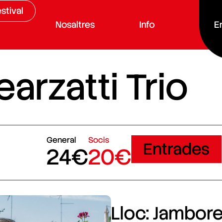
stival
Nosaltres
Info
E
arzatti Trio
General
Socis
Entrades
24€
20€
Lloc: Jamboree