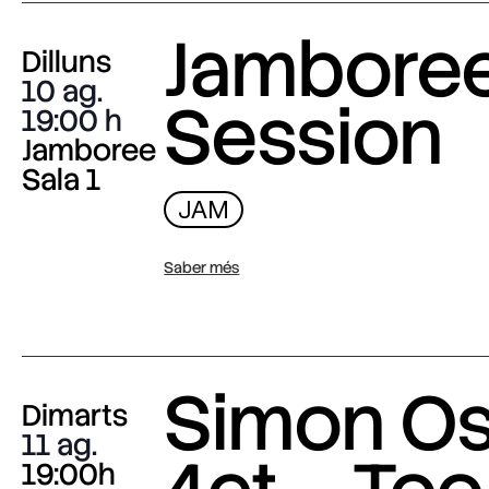
Jambore
Dilluns
10 ag.
Session
19:00
Jamboree
Sala 1
JAM
Saber més
Simon O
Dimarts
11 ag.
19:00h