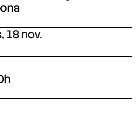
lona
s
,
18 nov.
0h