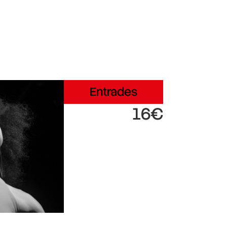
Entrades
16€