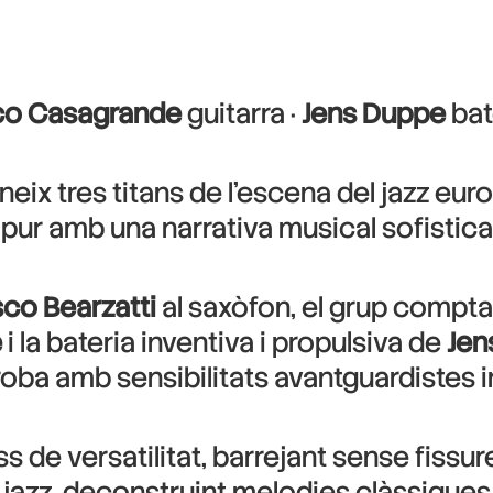
co Casagrande
guitarra ·
Jens Duppe
bat
neix tres titans de l’escena del jazz e
pur amb una narrativa musical sofistica
co Bearzatti
al saxòfon, el grup compta 
e
i la bateria inventiva i propulsiva de
Jen
 troba amb sensibilitats avantguardistes 
s de versatilitat, barrejant sense fissur
 jazz, deconstruint melodies clàssiques