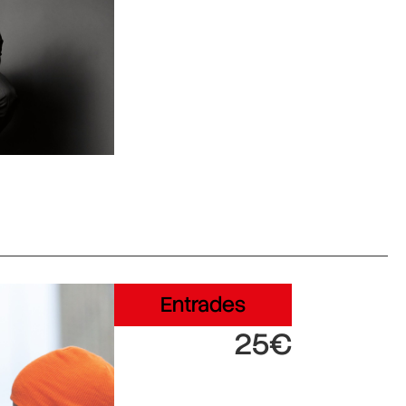
Entrades
25€