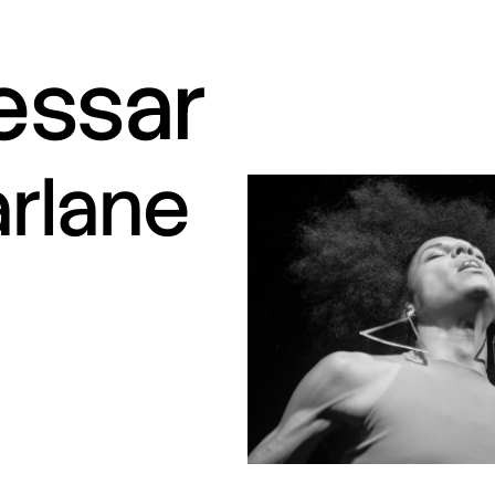
ressar
arlane