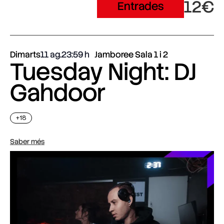
12€
Entrades
Dimarts
11 ag.
23:59
Jamboree Sala 1 i 2
Tuesday Night: DJ
Gahdoor
+18
Saber més