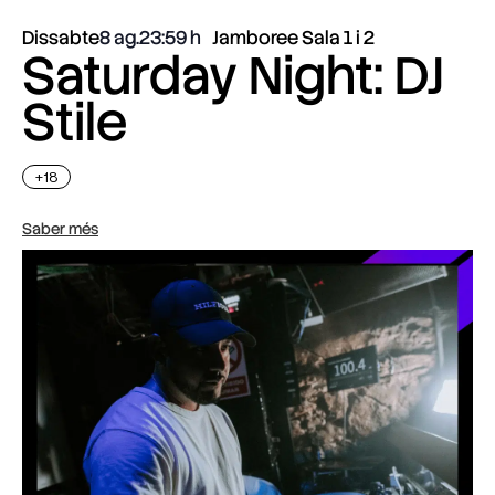
Dissabte
8 ag.
23:59
Jamboree Sala 1 i 2
Saturday Night: DJ
Stile
+18
Saber més