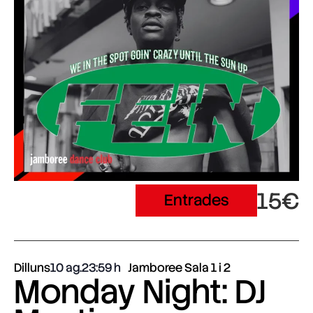
15€
Entrades
Dilluns
10 ag.
23:59
Jamboree Sala 1 i 2
Monday Night: DJ