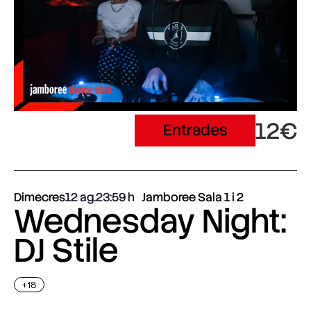
12€
Entrades
Dimecres
12 ag.
23:59
Jamboree Sala 1 i 2
Wednesday Night:
DJ Stile
+18