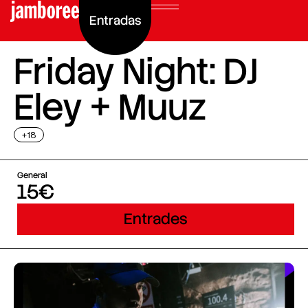
Entradas
Friday Night: DJ
Eley + Muuz
+18
General
15€
Entrades