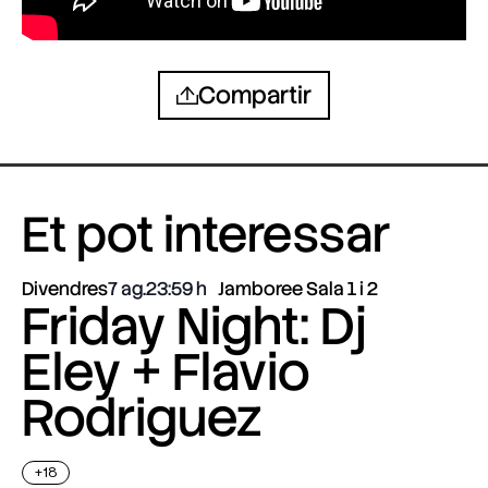
Compartir
Et pot interessar
Divendres
7 ag.
23:59
Jamboree Sala 1 i 2
Friday Night: Dj
Eley + Flavio
Rodriguez
+18