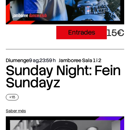
15€
Entrades
Diumenge
9 ag.
23:59
Jamboree Sala 1 i 2
Sunday Night: Fein
Sundayz
+18
Saber més