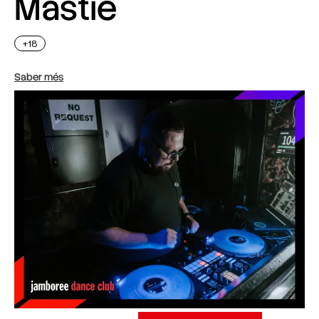
Mastie
+18
Saber més