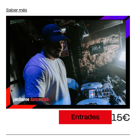
Saber més
15€
Entrades