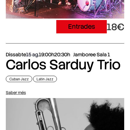
18€
Entrades
Dissabte
15 ag.
19:00h
20:30h
Jamboree Sala 1
Carlos Sarduy Trio
Cuban Jazz
Latin Jazz
Saber més