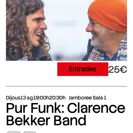
25€
Entrades
Dijous
13 ag.
19:00h
20:30h
Jamboree Sala 1
Pur Funk: Clarence
Bekker Band