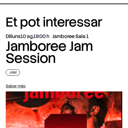
Et pot interessar
Dilluns
10 ag.
19:00
Jamboree Sala 1
Jamboree Jam
Session
JAM
Saber més