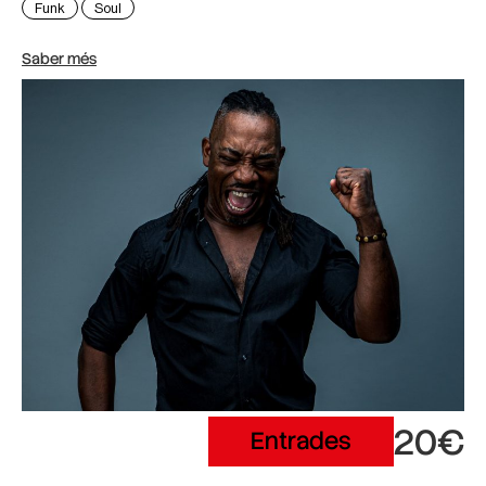
Funk
Soul
Saber més
20€
Entrades