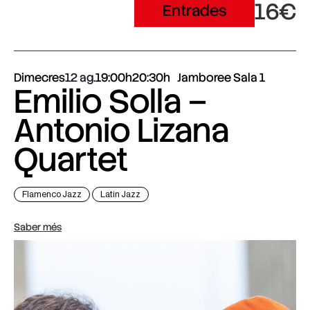
16€
Entrades
Dimecres
12 ag.
19:00h
20:30h
Jamboree Sala 1
Emilio Solla –
Antonio Lizana
Quartet
Flamenco Jazz
Latin Jazz
Saber més