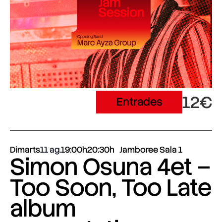
12€
Entrades
Dimarts
11 ag.
19:00h
20:30h
Jamboree Sala 1
Simon Osuna 4et –
Too Soon, Too Late
album