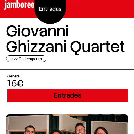
Entradas
Giovanni
Ghizzani Quartet
Jazz Contemporani
General
15€
Entrades