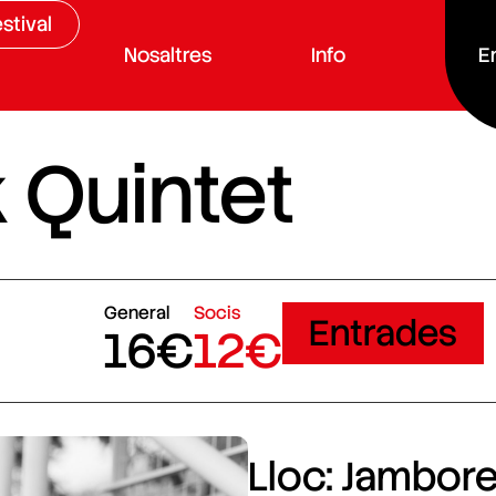
stival
Nosaltres
Info
E
k Quintet
General
Socis
Entrades
16€
12€
Lloc: Jamboree