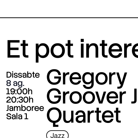
Et pot inte
Gregory
Dissabte
8 ag.
Groover J
19:00h
20:30h
Quartet
Jamboree
Sala 1
Jazz