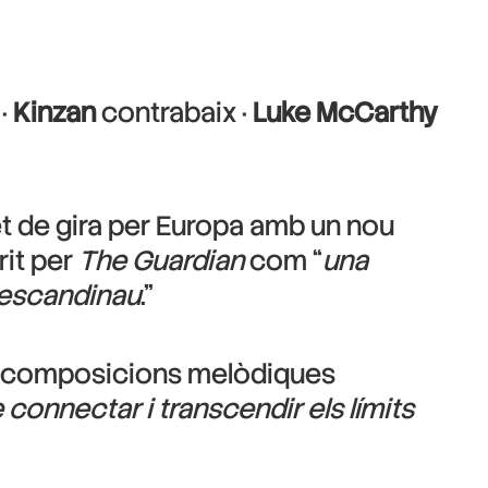
·
Kinzan
contrabaix ·
Luke McCarthy
tet de gira per Europa amb un nou
rit per
The Guardian
com “
una
z escandinau
.”
les composicions melòdiques
connectar i transcendir els límits