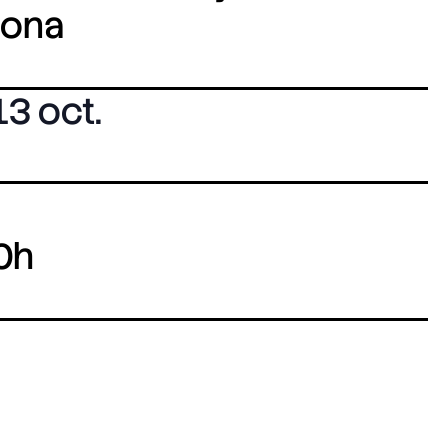
lona
13 oct.
0h