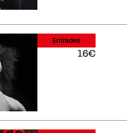
Entrades
16€