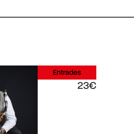
Entrades
23€