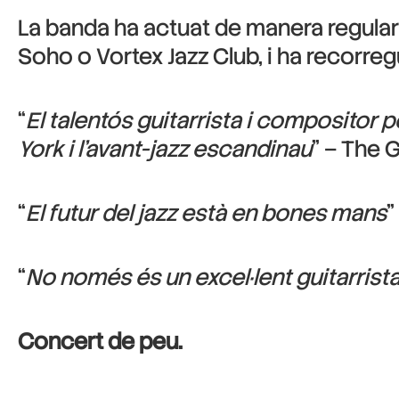
La banda ha actuat de manera regular
Soho o Vortex Jazz Club, i ha recorregu
“
El talentós guitarrista i compositor 
York i l’avant-jazz escandinau
” – The 
“
El futur del jazz està en bones mans
”
“
No només és un excel·lent guitarrist
Concert de peu.