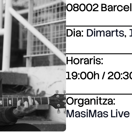
08002 Barce
Dia:
Dimarts
,
Horaris:
19:00h / 20:3
Organitza:
MasiMas Live