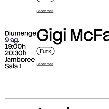
Saber més
Gigi McF
Diumenge
9 ag.
19:00h
Funk
20:30h
Jamboree
Sala 1
Saber més