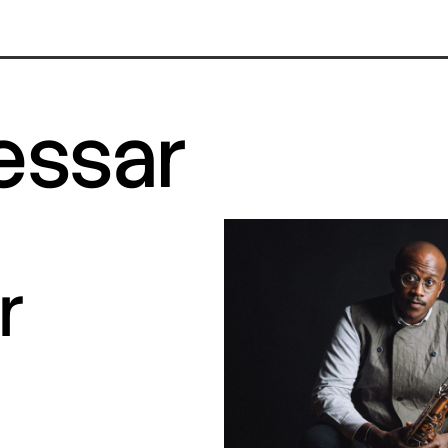
ressar
r