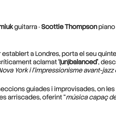
imiuk
guitarra ·
Scottie Thompson
piano 
or establert a Londres, porta el seu quin
 críticament aclamat
‘(un)balanced’
, desc
Nova York i l’impressionisme avant-jaz
 seccions guiades i improvisades, on 
s arriscades, oferint “
música capaç de 