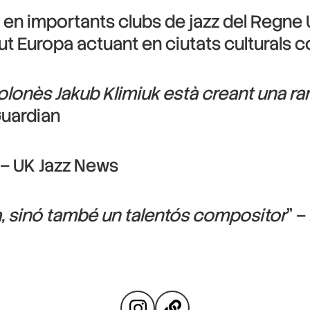
 en importants clubs de jazz del Regne 
t Europa actuant en ciutats culturals co
polonès Jakub Klimiuk està creant una r
Guardian
 – UK Jazz News
a, sinó també un talentós compositor
” –