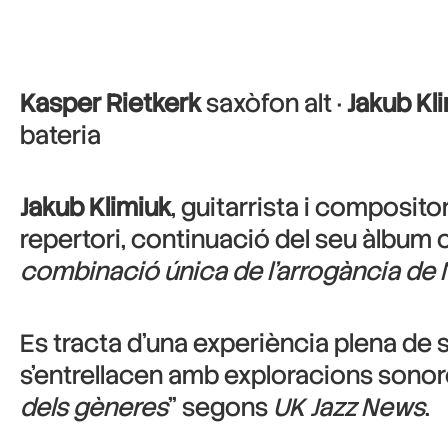
Kasper Rietkerk
saxòfon alt ·
Jakub Kl
bateria
Jakub Klimiuk
, guitarrista i composit
repertori, continuació del seu àlbum
combinació única de l’arrogància de 
Es tracta d’una experiència plena de
s’entrellacen amb exploracions sonore
dels gèneres
” segons
UK Jazz News
.