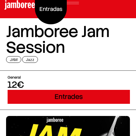
Entradas
Jamboree Jam
Session
JAM
Jazz
General
12€
Entrades