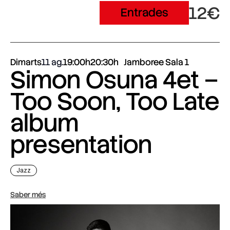
12€
Entrades
Dimarts
11 ag.
19:00h
20:30h
Jamboree Sala 1
Simon Osuna 4et –
Too Soon, Too Late
album
presentation
Jazz
Saber més