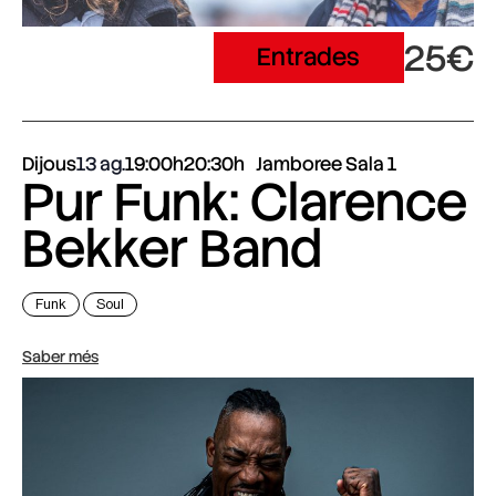
25€
Entrades
Dijous
13 ag.
19:00h
20:30h
Jamboree Sala 1
Pur Funk: Clarence
Bekker Band
Funk
Soul
Saber més