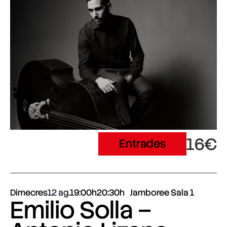
16€
Entrades
Dimecres
12 ag.
19:00h
20:30h
Jamboree Sala 1
Emilio Solla –