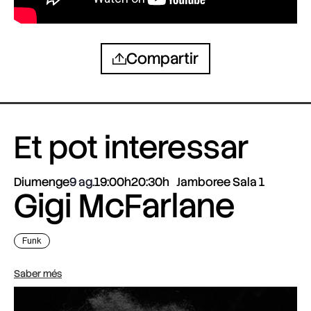
Compartir
Et pot interessar
Diumenge
9 ag.
19:00h
20:30h
Jamboree Sala 1
Gigi McFarlane
Funk
Saber més