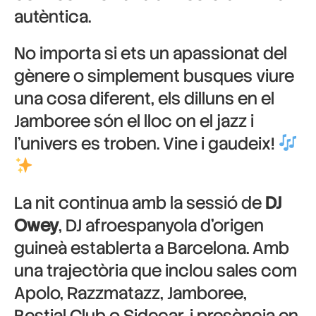
autèntica.
No importa si ets un apassionat del
gènere o simplement busques viure
una cosa diferent, els dilluns en el
Jamboree són el lloc on el jazz i
l’univers es troben. Vine i gaudeix!
La nit continua amb la sessió de
DJ
Owey
, DJ afroespanyola d’origen
guineà establerta a Barcelona. Amb
una trajectòria que inclou sales com
Apolo, Razzmatazz, Jamboree,
Bestial Club o Sidecar, i presència en