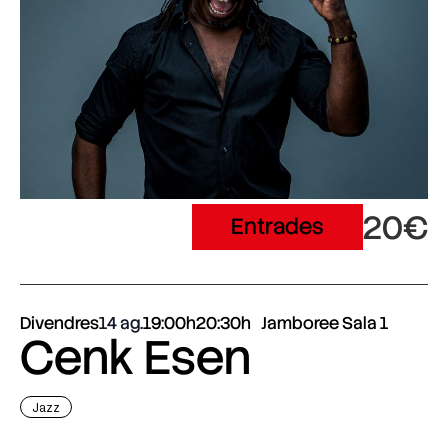
20€
Entrades
Divendres
14 ag.
19:00h
20:30h
Jamboree Sala 1
Cenk Esen
Jazz