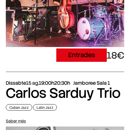
18€
Entrades
Dissabte
15 ag.
19:00h
20:30h
Jamboree Sala 1
Carlos Sarduy Trio
Cuban Jazz
Latin Jazz
Saber més