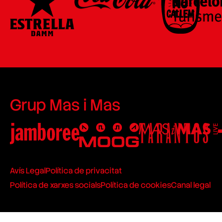
Grup Mas i Mas
Avís Legal
Política de privacitat
Política de xarxes socials
Política de cookies
Canal legal