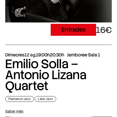
16€
Entrades
Dimecres
12 ag.
19:00h
20:30h
Jamboree Sala 1
Emilio Solla –
Antonio Lizana
Quartet
Flamenco Jazz
Latin Jazz
Saber més