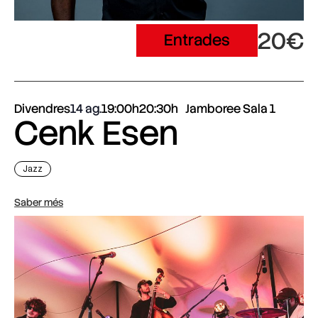
20€
Entrades
Divendres
14 ag.
19:00h
20:30h
Jamboree Sala 1
Cenk Esen
Jazz
Saber més