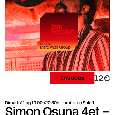
12€
Entrades
Dimarts
11 ag.
19:00h
20:30h
Jamboree Sala 1
Simon Osuna 4et –