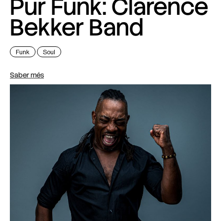
Pur Funk: Clarence
Bekker Band
Funk
Soul
Saber més