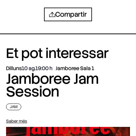
Compartir
Et pot interessar
Dilluns
10 ag.
19:00
Jamboree Sala 1
Jamboree Jam
Session
JAM
Saber més