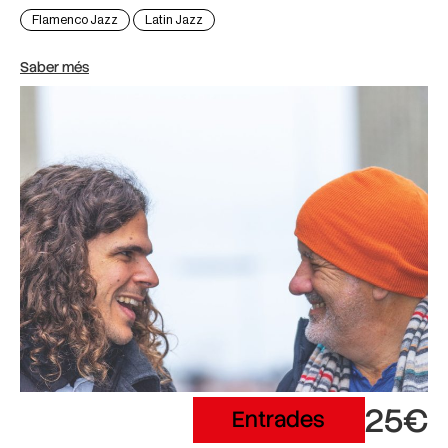
Flamenco Jazz
Latin Jazz
Saber més
25€
Entrades