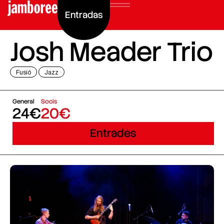
Entradas
Josh Meader Trio
Fusió
Jazz
General
Socis
24€
20€
Entrades