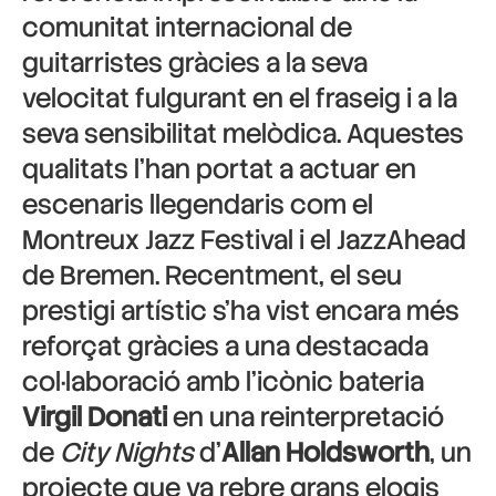
comunitat internacional de
guitarristes gràcies a la seva
velocitat fulgurant en el fraseig i a la
seva sensibilitat melòdica. Aquestes
qualitats l’han portat a actuar en
escenaris llegendaris com el
Montreux Jazz Festival i el JazzAhead
de Bremen. Recentment, el seu
prestigi artístic s’ha vist encara més
reforçat gràcies a una destacada
col·laboració amb l’icònic bateria
Virgil Donati
en una reinterpretació
de
City Nights
d’
Allan Holdsworth
, un
projecte que va rebre grans elogis