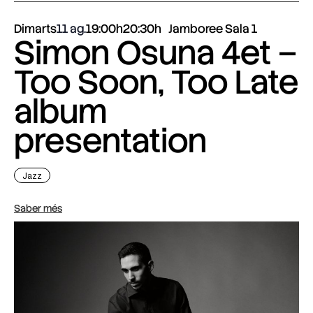
Dimarts
11 ag.
19:00h
20:30h
Jamboree Sala 1
Simon Osuna 4et –
Too Soon, Too Late
album
presentation
Jazz
Saber més