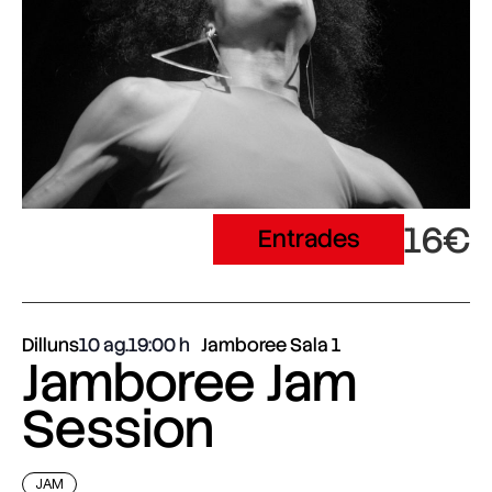
16€
Entrades
Dilluns
10 ag.
19:00
Jamboree Sala 1
Jamboree Jam
Session
JAM