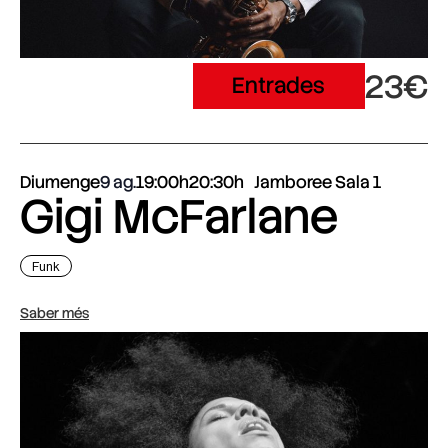
23€
Entrades
Diumenge
9 ag.
19:00h
20:30h
Jamboree Sala 1
Gigi McFarlane
Funk
Saber més