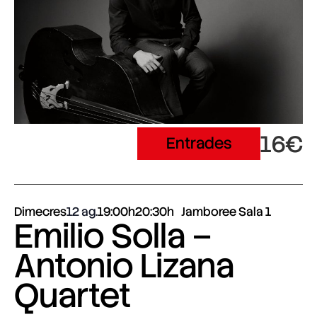
16€
Entrades
Dimecres
12 ag.
19:00h
20:30h
Jamboree Sala 1
Emilio Solla –
Antonio Lizana
Quartet