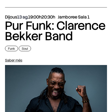
Dijous
13 ag.
19:00h
20:30h
Jamboree Sala 1
Pur Funk: Clarence
Bekker Band
Funk
Soul
Saber més