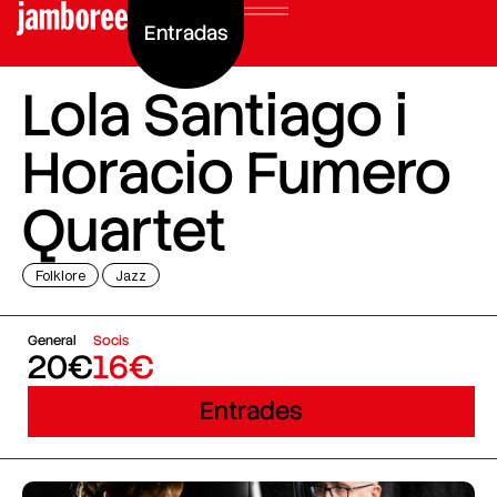
Entradas
Lola Santiago i
Horacio Fumero
Quartet
Folklore
Jazz
General
Socis
20€
16€
Entrades