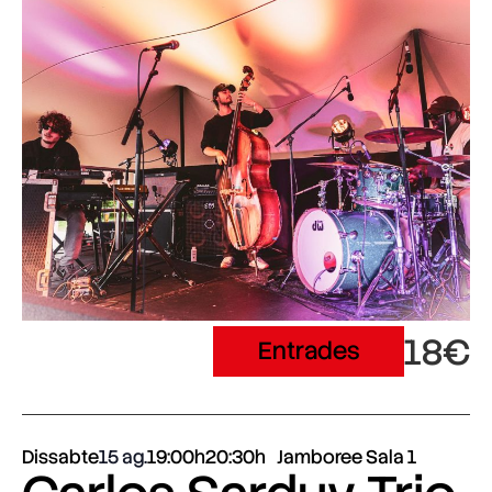
18€
Entrades
Dissabte
15 ag.
19:00h
20:30h
Jamboree Sala 1