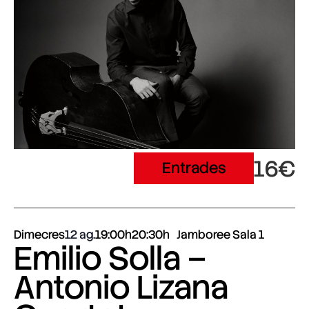
16€
Entrades
Dimecres
12 ag.
19:00h
20:30h
Jamboree Sala 1
Emilio Solla –
Antonio Lizana