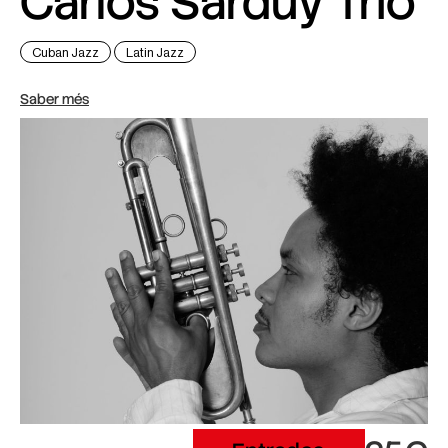
Carlos Sarduy Trio
Cuban Jazz
Latin Jazz
Saber més