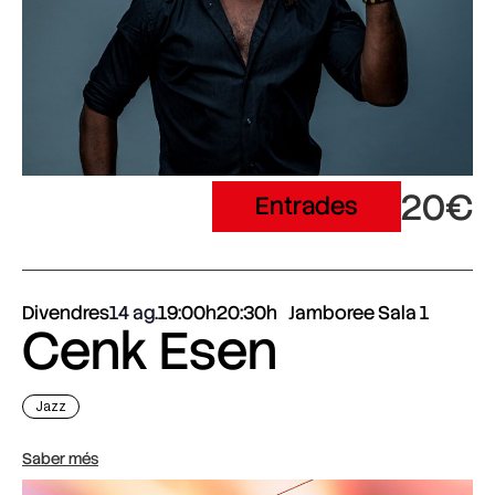
20€
Entrades
Divendres
14 ag.
19:00h
20:30h
Jamboree Sala 1
Cenk Esen
Jazz
Saber més