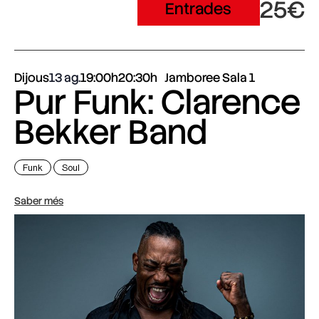
25€
Entrades
Dijous
13 ag.
19:00h
20:30h
Jamboree Sala 1
Pur Funk: Clarence
Bekker Band
Funk
Soul
Saber més