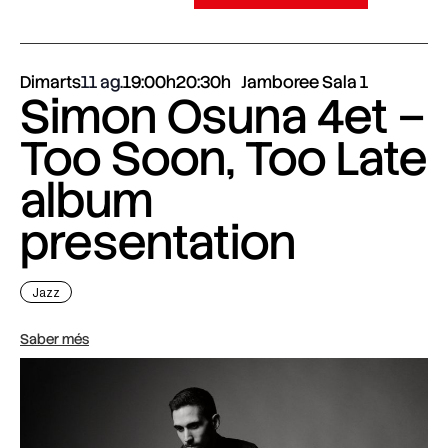
Dimarts
11 ag.
19:00h
20:30h
Jamboree Sala 1
Simon Osuna 4et –
Too Soon, Too Late
album
presentation
Jazz
Saber més