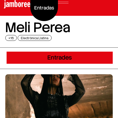
Entradas
Meli Perea
+18
Electrònica Llatina
Entrades