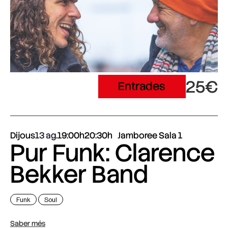
25€
Entrades
Dijous
13 ag.
19:00h
20:30h
Jamboree Sala 1
Pur Funk: Clarence
Bekker Band
Funk
Soul
Saber més