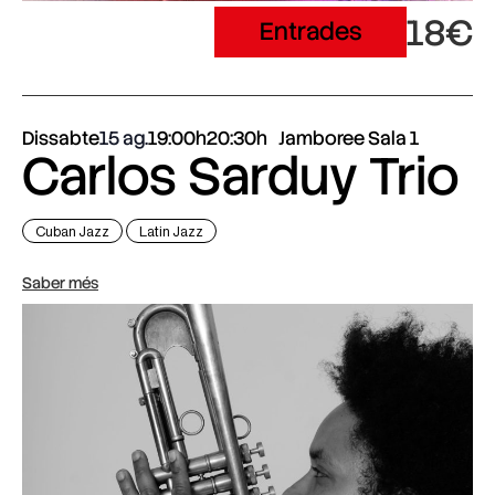
18€
Entrades
Dissabte
15 ag.
19:00h
20:30h
Jamboree Sala 1
Carlos Sarduy Trio
Cuban Jazz
Latin Jazz
Saber més