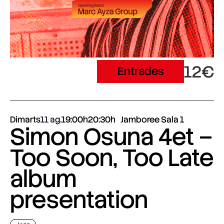
12€
Entrades
Dimarts
11 ag.
19:00h
20:30h
Jamboree Sala 1
Simon Osuna 4et –
Too Soon, Too Late
album
presentation