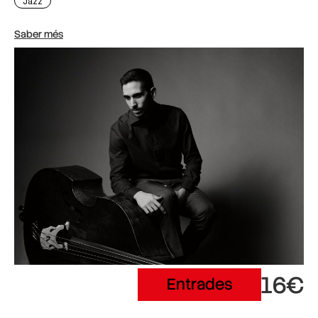
Jazz
Saber més
16€
Entrades