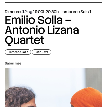
Dimecres
12 ag.
19:00h
20:30h
Jamboree Sala 1
Emilio Solla –
Antonio Lizana
Quartet
Flamenco Jazz
Latin Jazz
Saber més