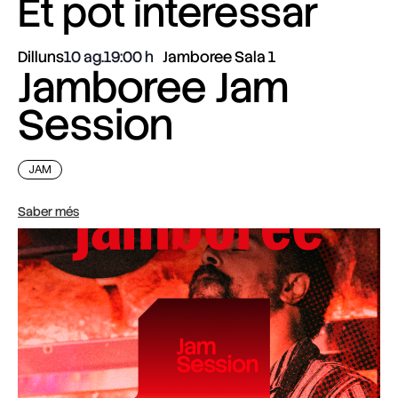
Et pot interessar
Dilluns
10 ag.
19:00
Jamboree Sala 1
Jamboree Jam
Session
JAM
Saber més