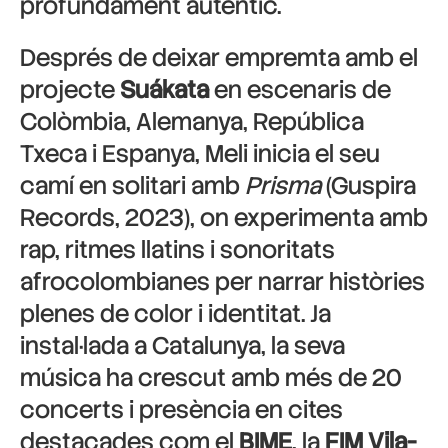
profundament autèntic.
Després de deixar empremta amb el
projecte
Suákata
en escenaris de
Colòmbia, Alemanya, República
Txeca i Espanya, Meli inicia el seu
camí en solitari amb
Prisma
(Guspira
Records, 2023), on experimenta amb
rap, ritmes llatins i sonoritats
afrocolombianes per narrar històries
plenes de color i identitat. Ja
instal·lada a Catalunya, la seva
música ha crescut amb més de 20
concerts i presència en cites
destacades com el
BIME
, la
FIM Vila-