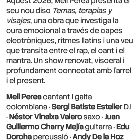
Aquest 2026, Meli Perea presenta el
seu nou disc
Temas, terapias y
visajes
, una obra que investiga la
cura emocional a través de capes
electròniques, ritmes llatins i una veu
que transita entre el rap, el cant i el
mantra. Un show renovat, visceral i
profundament connectat amb l’arrel
i el present.
Meli Perea
cantant i gaita
colombiana ·
Sergi Batiste Esteller
DJ
·
Néstor Vinaixa Valero
saxo ·
Juan
Guillermo Charry Mejía
guitarra ·
Edu
Dorcha
percussió ·
Andy De la Hoz