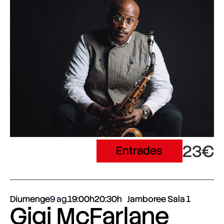
23€
Entrades
Diumenge
9 ag.
19:00h
20:30h
Jamboree Sala 1
Gigi McFarlane