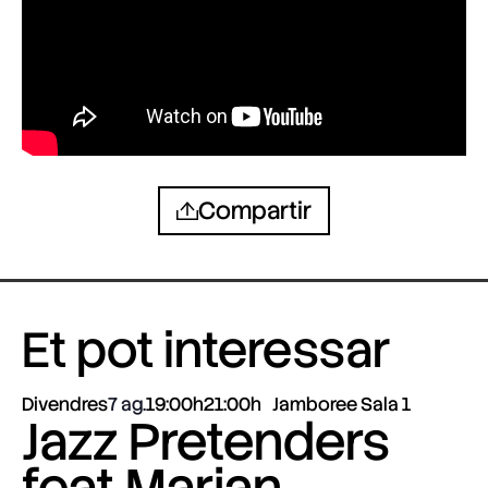
Compartir
Et pot interessar
Divendres
7 ag.
19:00h
21:00h
Jamboree Sala 1
Jazz Pretenders
feat Marian