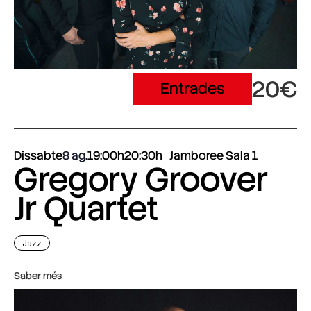
20€
Entrades
Dissabte
8 ag.
19:00h
20:30h
Jamboree Sala 1
Gregory Groover
Jr Quartet
Jazz
Saber més