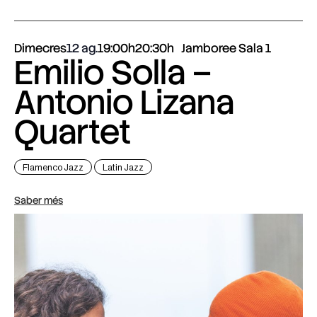
Dimecres
12 ag.
19:00h
20:30h
Jamboree Sala 1
Emilio Solla –
Antonio Lizana
Quartet
Flamenco Jazz
Latin Jazz
Saber més