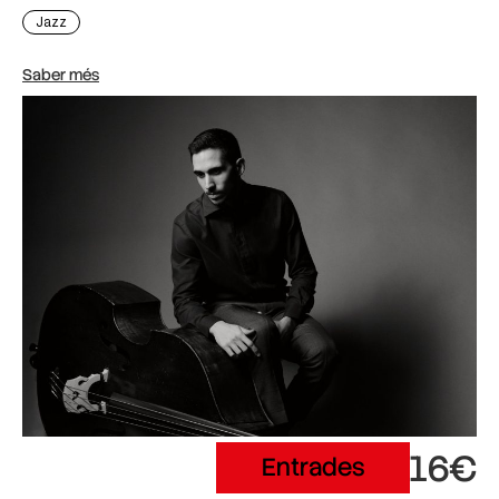
Jazz
Saber més
16€
Entrades