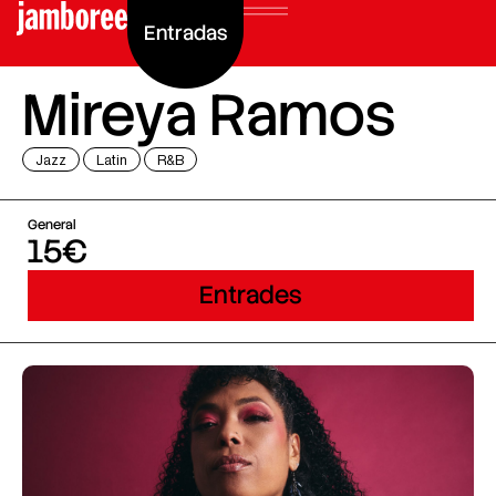
Entradas
Mireya Ramos
Jazz
Latin
R&B
General
15€
Entrades