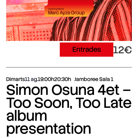
12€
Entrades
Dimarts
11 ag.
19:00h
20:30h
Jamboree Sala 1
Simon Osuna 4et –
Too Soon, Too Late
album
presentation