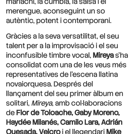
mariachi, la cúmbia, la salsa i el
merengue, aconseguint un so
autèntic, potent i contemporani.
Gràcies a la seva versatilitat, el seu
talent per a la improvisació i el seu
inconfusible timbre vocal,
Mireya
s’ha
consolidat com una de les veus més
representatives de l’escena llatina
novaiorquesa. Després del
llançament del seu primer àlbum en
solitari,
Mireya
, amb col·laboracions
de
Flor de Toloache, Gaby Moreno,
Haydée Milanés, Camilo Lara, Adrián
Quesada, Velcro
i el llegendari
Mike