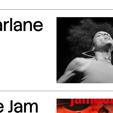
arlane
e Jam