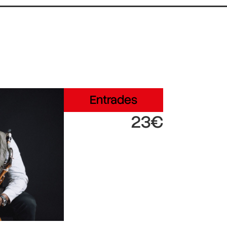
Entrades
23€