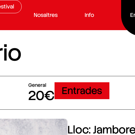
stival
Nosaltres
Info
E
rio
General
Entrades
20€
Lloc: Jamboree