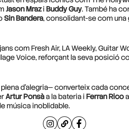
om
Jason Mraz
i
Buddy Guy
. També ha com
 o
Sin Bandera
, consolidant-se com una gu
jans com Fresh Air, LA Weekly, Guitar Wor
illage Voice, reforçant la seva posició 
a i plena d’alegria— converteix cada conc
er
Artur Ponsà
a la bateria i
Ferran Rico
a
e música inoblidable.