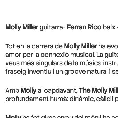
Molly Miller
guitarra ·
Ferran Rico
baix 
Tot en la carrera de
Molly Miller
ha evol
amor per la connexió musical. La guita
veus més singulars de la música inst
fraseig inventiu i un groove natural i 
Amb
Molly
al capdavant,
The Molly Mill
profundament humà: dinàmic, càlid i 
Molly
ha fet gires arreu del món i ha 