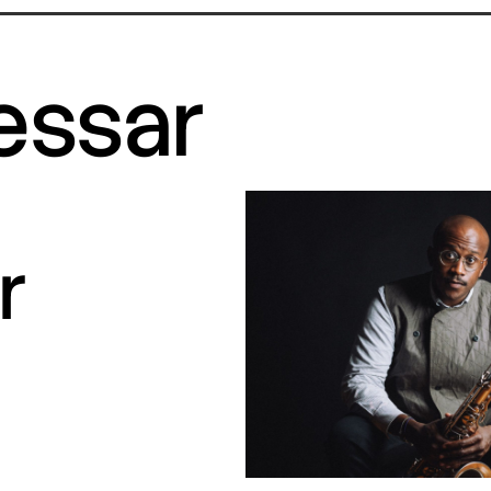
ressar
r