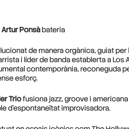
·
Artur Ponsà
bateria
ucionat de manera orgànica, guiat per la 
rrista i líder de banda establerta a Los 
rumental contemporània, reconeguda per
sense esforç.
er Trio
fusiona jazz, groove i americana
ple d’espontaneïtat improvisadora.
actuat en espais icònics com The Hollywo