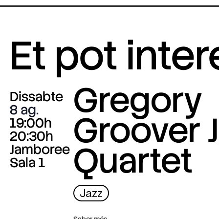
Et pot inte
Gregory
Dissabte
8 ag.
Groover J
19:00h
20:30h
Quartet
Jamboree
Sala 1
Jazz