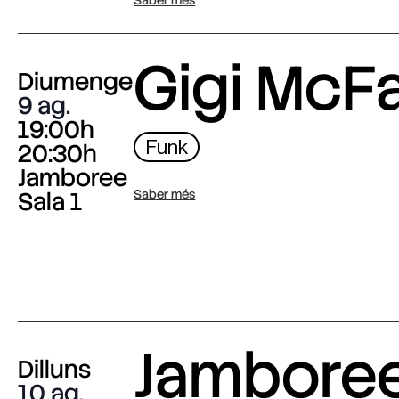
Saber més
Gigi McF
Diumenge
9 ag.
19:00h
Funk
20:30h
Jamboree
Sala 1
Saber més
Jambore
Dilluns
10 ag.