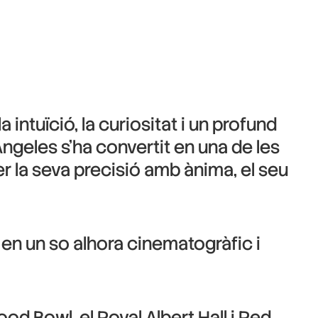
intuïció, la curiositat i un profund
Angeles s’ha convertit en una de les
 la seva precisió amb ànima, el seu
 en un so alhora cinematogràfic i
od Bowl, el Royal Albert Hall i Red