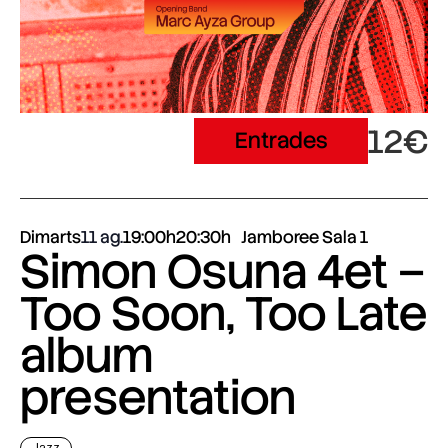
12€
Entrades
Dimarts
11 ag.
19:00h
20:30h
Jamboree Sala 1
Simon Osuna 4et –
Too Soon, Too Late
album
presentation
Jazz