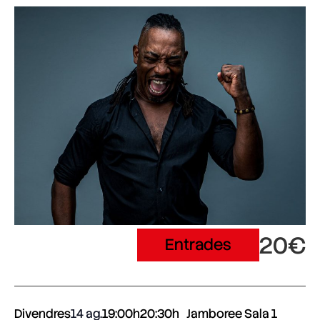
20€
Entrades
Divendres
14 ag.
19:00h
20:30h
Jamboree Sala 1