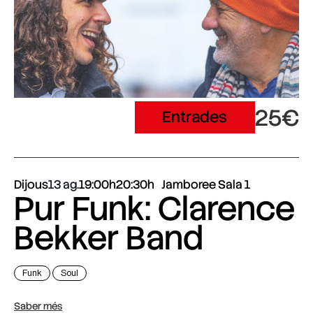
25€
Entrades
Dijous
13 ag.
19:00h
20:30h
Jamboree Sala 1
Pur Funk: Clarence
Bekker Band
Funk
Soul
Saber més