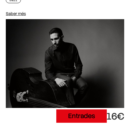
Saber més
16€
Entrades