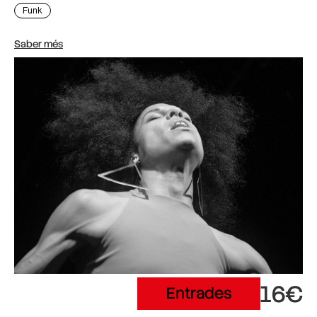
Funk
Saber més
16€
Entrades