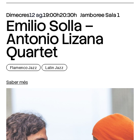
Dimecres
12 ag.
19:00h
20:30h
Jamboree Sala 1
Emilio Solla –
Antonio Lizana
Quartet
Flamenco Jazz
Latin Jazz
Saber més